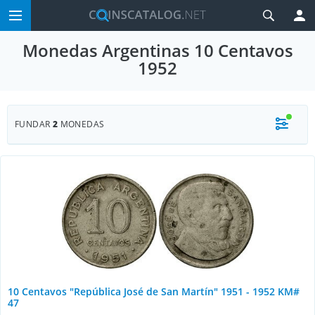
Monedas Argentinas 10 Centavos
1952
FUNDAR
2
MONEDAS
10 Centavos "República José de San Martín" 1951 - 1952 KM#
47