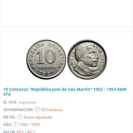
10 Centavos "República José de San Martín" 1952 - 1953 KM#
47a
EL PAÍS
Argentina
DENOMINACIÓN
10 Centavos
METAL
Acero niquelado
AÑO
1952 - 1953
VALOR
$0.1 - $0.5