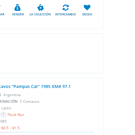
AR
VENDER
LA COLECCIÓN
INTERCAMBIO
DESEO
tavos "Pampas Cat" 1985 KM# 97.1
ÍS
Argentina
MINACIÓN
5 Centavos
L
Latón
Thick flan
1985
$0.5 - $1.5