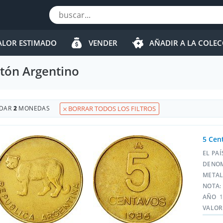
ALOR ESTIMADO
VENDER
AÑADIR A LA COLE
tón Argentino
DAR
2
MONEDAS
BORRAR TODOS LOS FILTROS
5 Cen
EL PA
DENO
META
NOTA:
AÑO
1
VALOR