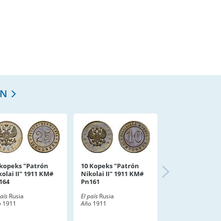
ÓN
 kopeks "Patrón
10 Kopeks "Patrón
kolai II" 1911 KM#
Nikolai II" 1911 KM#
164
Pn161
país
Rusia
El país
Rusia
o
1911
Año
1911