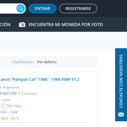
ENTRAR
REGISTRARSE
CCIÓN
ENCUENTRA MI MONEDA POR FOTO
CONTACTE CON NOSOTROS
Clasificación:
tavos "Pampas Cat" 1986 - 1988 KM# 97.2
ÍS
Argentina
MINACIÓN
5 Centavos
L
Latón
Thin flan
986 - 1988
$0.5 - $1.5