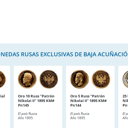
NEDAS RUSAS EXCLUSIVAS DE BAJA ACUÑACI
ial
Oro 10 Russ "Patrón
Oro 5 Russ "Patrón
25
Nikolai II" 1895 KM#
Nikolai II" 1895 KM#
Ni
Pn145
Pn144
Pn
El país
Rusia
El país
Rusia
El 
Año
1895
Año
1895
Añ