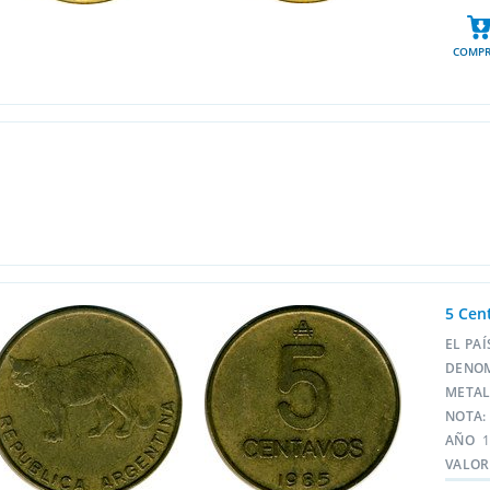
COMPR
5 Cen
EL PA
DENO
META
NOTA:
AÑO
VALOR