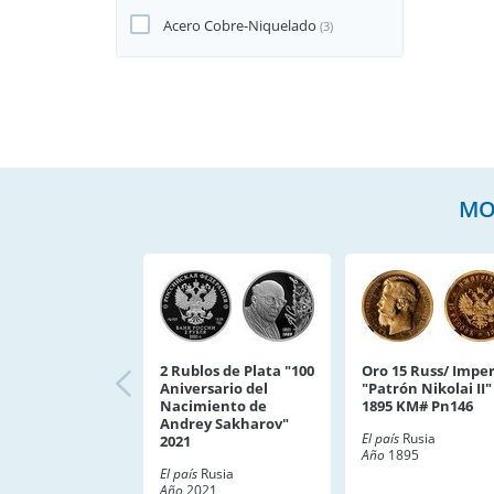
Acero Cobre-Niquelado
(3)
MO
2 Rublos de Plata "100
Oro 15 Russ/ Imper
Aniversario del
"Patrón Nikolai II"
Nacimiento de
1895 KM# Pn146
Andrey Sakharov"
El país
Rusia
2021
Año
1895
El país
Rusia
Año
2021