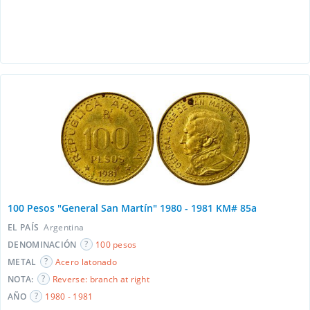
100 Pesos "General San Martín" 1980 - 1981 KM# 85a
EL PAÍS
Argentina
DENOMINACIÓN
100 pesos
METAL
Acero latonado
NOTA:
Reverse: branch at right
AÑO
1980 - 1981