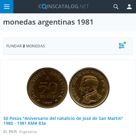
monedas argentinas 1981
FUNDAR
2
MONEDAS
50 Pesos "Aniversario del natalicio de José de San Martín"
1980 - 1981 KM# 83a
EL PAÍS
Argentina