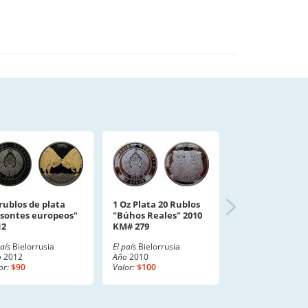
rublos de plata
1 Oz Plata 20 Rublos
isontes europeos"
"Búhos Reales" 2010
12
KM# 279
país
Bielorrusia
El país
Bielorrusia
o
2012
Año
2010
or:
$90
Valor:
$100