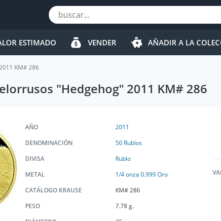
ALOR ESTIMADO
VENDER
AÑADIR A LA COLE
" 2011 KM# 286
Bielorrusos "Hedgehog" 2011 KM# 286
AÑO
2011
DENOMINACIÓN
50 Rublos
DIVISA
Rublo
VA
METAL
1/4 onza 0.999 Oro
CATÁLOGO KRAUSE
KM# 286
PESO
7.78 g.