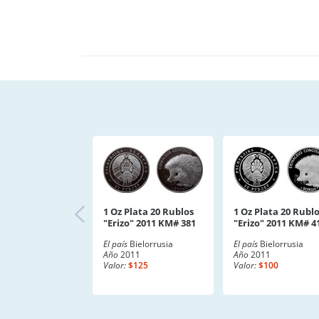
1 Oz Plata 20 Rublos
1 Oz Plata 20 Rubl
"Erizo" 2011 KM# 381
"Erizo" 2011 KM# 4
El país
Bielorrusia
El país
Bielorrusia
Año
2011
Año
2011
Valor:
$125
Valor:
$100