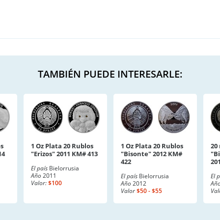
TAMBIÉN PUEDE INTERESARLE:
os
1 Oz Plata 20 Rublos
1 Oz Plata 20 Rublos
20 
14
"Erizos" 2011 KM# 413
"Bisonte" 2012 KM#
"B
422
20
El país
Bielorrusia
Año
2011
El país
Bielorrusia
El 
Valor:
$100
Año
2012
Añ
Valor
$50 - $55
Val