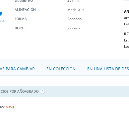
DIÁMETRO
25 mm.
ALINEACIÓN
Medalla ↑↑
AN
ar
FORMA
Redondo
EO
Le
BORDE
Juncoso
RE
Eri
Le
S PARA CAMBIAR
EN COLECCIÓN
EN UNA LISTA DE DE
ECIOS POR AÑO/GRADO
65:
$950