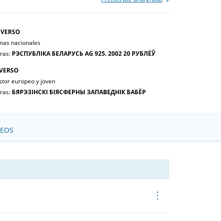
VERSO
mas nacionales
tras:
РЭСПУБЛІКА БЕЛАРУСЬ AG 925. 2002 20 РУБЛЁЎ
VERSO
stor europeo y joven
tras:
БЯРЭЗІНСКІ БІЯСФЕРНЫ ЗАПАВЕДНІК БАБЁР
SEOS