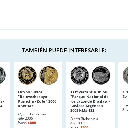
TAMBIÉN PUEDE INTERESARLE:
Oro 50 rublos
1 Oz Plata 20 Rublos
1 
"Belovezhskaya
"Parque Nacional de
Sv
y -
Pushcha - Zubr" 2006
los Lagos de Braslaw -
El 
44
KM# 143
Gaviota Argéntea"
Añ
2003 KM# 122
El país
Bielorrusia
Año
2006
El país
Bielorrusia
Valor:
$800
Año
2003
Valor:
$200