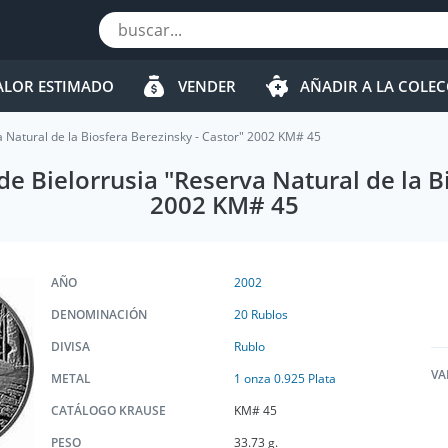
ALOR ESTIMADO
VENDER
AÑADIR A LA COLE
a Natural de la Biosfera Berezinsky - Castor" 2002 KM# 45
de Bielorrusia "Reserva Natural de la B
2002 KM# 45
AÑO
2002
DENOMINACIÓN
20 Rublos
DIVISA
Rublo
VA
METAL
1 onza 0.925 Plata
CATÁLOGO KRAUSE
KM# 45
PESO
33.73 g.