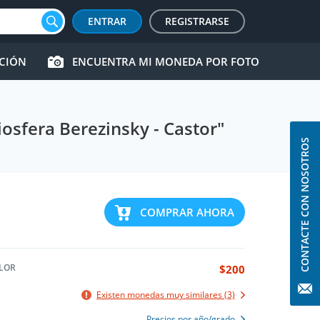
ENTRAR
REGISTRARSE
CCIÓN
ENCUENTRA MI MONEDA POR FOTO
iosfera Berezinsky - Castor"
CONTACTE CON NOSOTROS
COMPRAR AHORA
LOR
$200
Existen monedas muy similares (3)
Precios por año/grado