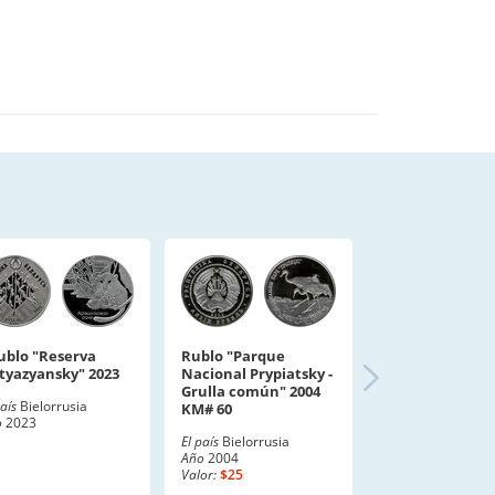
rublo "Reserva
Rublo "Parque
ityazyansky" 2023
Nacional Prypiatsky -
Grulla común" 2004
país
Bielorrusia
KM# 60
o
2023
El país
Bielorrusia
Año
2004
Valor:
$25