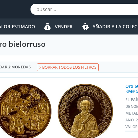
ALOR ESTIMADO
VENDER
AÑADIR A LA COLE
ro bielorruso
DAR
2
MONEDAS
BORRAR TODOS LOS FILTROS
Oro 5
KM# 
EL PA
DENO
META
AÑO
VALOR