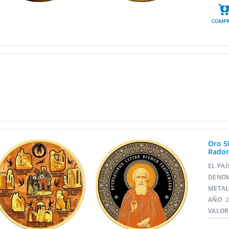
COMPR
Oro 5
Radon
EL PA
DENO
META
AÑO
VALOR