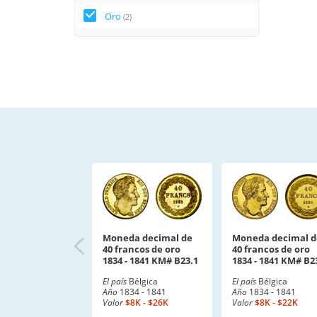
Oro
(2)
Moneda decimal de
Moneda decimal d
40 francos de oro
40 francos de oro
1834 - 1841 KM# B23.1
1834 - 1841 KM# B2
El país
Bélgica
El país
Bélgica
Año
1834 - 1841
Año
1834 - 1841
Valor
$8K - $26K
Valor
$8K - $22K