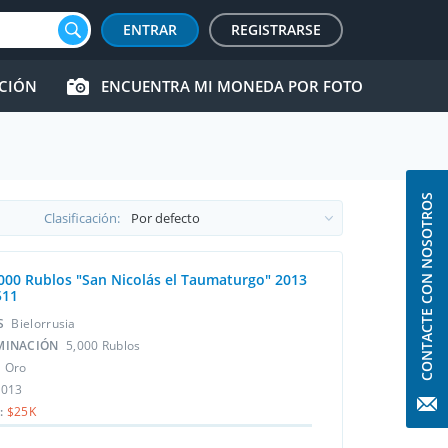
ENTRAR
REGISTRARSE
CCIÓN
ENCUENTRA MI MONEDA POR FOTO
CONTACTE CON NOSOTROS
Clasificación:
000 Rublos "San Nicolás el Taumaturgo" 2013
511
ÍS
Bielorrusia
MINACIÓN
5,000 Rublos
L
Oro
2013
:
$25K