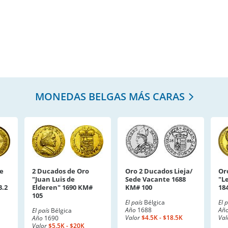
MONEDAS BELGAS MÁS CARAS
e
2 Ducados de Oro
Oro 2 Ducados Lieja/
Or
"Juan Luis de
Sede Vacante 1688
"Le
3.2
Elderen" 1690 KM#
KM# 100
18
105
El país
Bélgica
El 
Año
1688
Añ
El país
Bélgica
Valor
$4.5K - $18.5K
Val
Año
1690
Valor
$5.5K - $20K