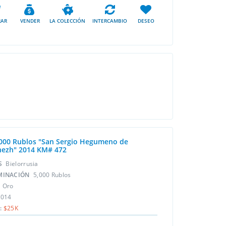
AR
VENDER
LA COLECCIÓN
INTERCAMBIO
DESEO
000 Rublos "San Sergio Hegumeno de
ezh" 2014 KM# 472
ÍS
Bielorrusia
MINACIÓN
5,000 Rublos
L
Oro
2014
:
$25K