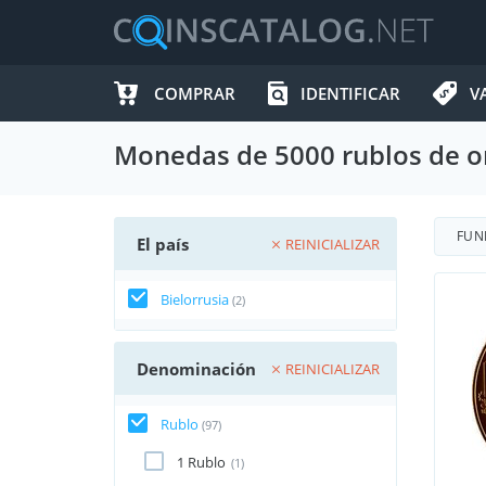
COMPRAR
IDENTIFICAR
V
Monedas de 5000 rublos de o
FUN
El país
REINICIALIZAR
Bielorrusia
(2)
Denominación
REINICIALIZAR
Rublo
(97)
1 Rublo
(1)