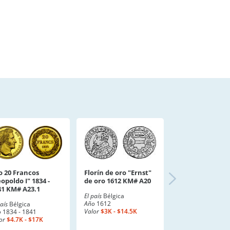
o 20 Francos
Florín de oro "Ernst"
opoldo I" 1834 -
de oro 1612 KM# A20
41 KM# A23.1
El país
Bélgica
Año
1612
país
Bélgica
Valor
$3K - $14.5K
o
1834 - 1841
or
$4.7K - $17K