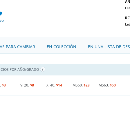
AN
Le
RE
EO
Le
S PARA CAMBIAR
EN COLECCIÓN
EN UNA LISTA DE DE
ECIOS POR AÑO/GRADO
:
$3
VF20:
$8
XF40:
$14
MS60:
$28
MS63:
$50