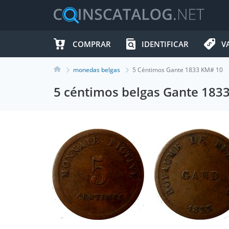
COMPRAR
IDENTIFICAR
V
monedas belgas
5 Céntimos Gante 1833 KM# 10
5 céntimos belgas Gante 183