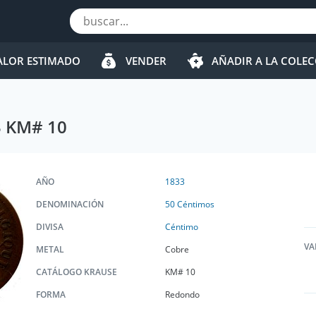
ALOR ESTIMADO
VENDER
AÑADIR A LA COLE
3 KM# 10
AÑO
1833
DENOMINACIÓN
50 Céntimos
DIVISA
Céntimo
VA
METAL
Cobre
CATÁLOGO KRAUSE
KM# 10
FORMA
Redondo