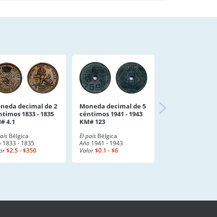
neda decimal de 2
Moneda decimal de 5
ntimos 1833 - 1835
céntimos 1941 - 1943
# 4.1
KM# 123
país
Bélgica
El país
Bélgica
o
1833 - 1835
Año
1941 - 1943
or
$2.5 - $350
Valor
$0.1 - $6