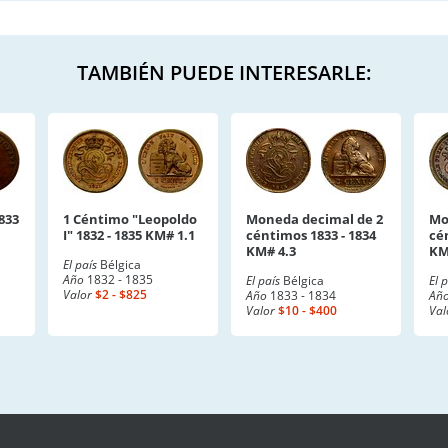
TAMBIÉN PUEDE INTERESARLE:
833
1 Céntimo "Leopoldo
Moneda decimal de 2
Mo
I" 1832 - 1835 KM# 1.1
céntimos 1833 - 1834
cé
KM# 4.3
KM
El país
Bélgica
Año
1832 - 1835
El país
Bélgica
El 
Valor
$2 - $825
Año
1833 - 1834
Añ
Valor
$10 - $400
Val