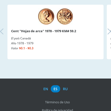
Cent "Hojas de arce" 1978 - 1979 KM# 59.2
El país
Canadá
Año
1978 - 1979
Valor
$0.1 - $0.3
EN
ES
RU
Términos de Uso
Política de privacidad