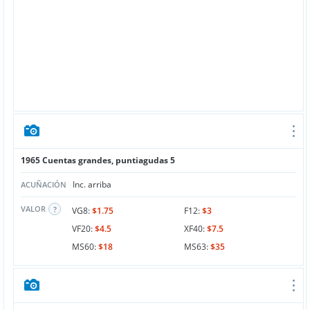
1965 Cuentas grandes, puntiagudas 5
Inc. arriba
ACUÑACIÓN
VALOR
VG8:
$1.75
F12:
$3
VF20:
$4.5
XF40:
$7.5
MS60:
$18
MS63:
$35