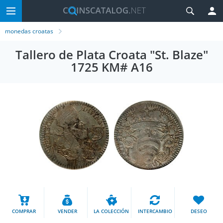
monedas croatas
Tallero de Plata Croata "St. Blaze"
1725 KM# A16
COMPRAR
VENDER
LA COLECCIÓN
INTERCAMBIO
DESEO