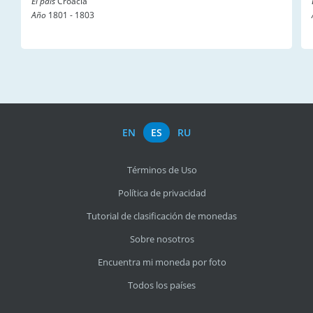
El país
Croacia
Año
1801 - 1803
EN
ES
RU
Términos de Uso
Política de privacidad
Tutorial de clasificación de monedas
Sobre nosotros
Encuentra mi moneda por foto
Todos los países