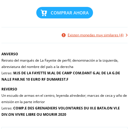
COMPRAR AHORA
Existen monedas muy similares (4)
ANVERSO
Retrato del marqués de La Fayette de perfil; denominación a la izquierda,
abreviatura del nombre del país a la derecha
Letras:
M.IS DE LA FAYETTE M.AL DE CAMP COM.DANT G.AL DE LA G.DE
NA.LE PAR.NE 10 EURO RF DUMAREST.F
REVERSO
Un escudo de armas en el centro, leyenda alrededor; marcas de ceca y año de
emisión en la parte inferior
Letras:
COMP.E DES GRENADIERS VOLONTAIRES DU III.E BATA.ON VI.E
DIV.ON VIVRE LIBRE OU MOURIR 2020