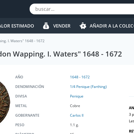
ALOR ESTIMADO
VENDER
AÑADIR A LA COLE
ng. I. Waters" 1648 - 1672
don Wapping. I. Waters" 1648 - 1672
AÑO
1648
-
1672
DENOMINACIÓN
1/4 Penique (Farthing)
DIVISA
Penique
METAL
Cobre
AN
3 
GOBERNANTE
Carlos II
Le
PESO
1.1 g.
RE