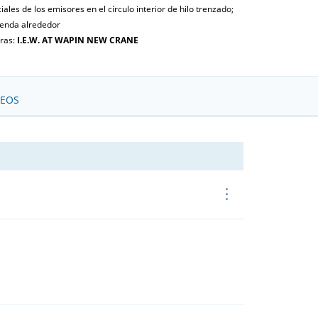
ciales de los emisores en el círculo interior de hilo trenzado;
yenda alrededor
tras:
I.E.W. AT WAPIN NEW CRANE
SEOS