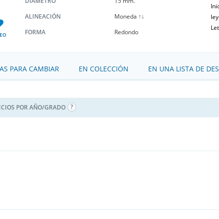
DIÁMETRO
15 mm.
Ini
ALINEACIÓN
Moneda ↑↓
le
Le
FORMA
Redondo
EO
S PARA CAMBIAR
EN COLECCIÓN
EN UNA LISTA DE DE
ECIOS POR AÑO/GRADO