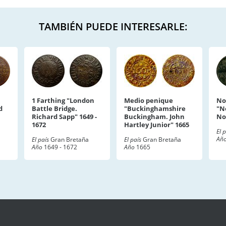
TAMBIÉN PUEDE INTERESARLE:
1 Farthing "London
Medio penique
No
d
Battle Bridge.
"Buckinghamshire
"N
Richard Sapp" 1649 -
Buckingham. John
No
1672
Hartley Junior" 1665
El 
Añ
El país
Gran Bretaña
El país
Gran Bretaña
Año
1649 - 1672
Año
1665