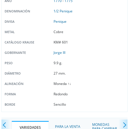
1770
-
1775
AÑO
1/2 Penique
DENOMINACIÓN
Penique
DIVISA
Cobre
METAL
KM# 601
CATÁLOGO KRAUSE
Jorge III
GOBERNANTE
9.9 g.
PESO
27 mm.
DIÁMETRO
Moneda ↑↓
ALINEACIÓN
Redondo
FORMA
Sencillo
BORDE
MONEDAS
PARA LA VENTA
VARIEDADES
PARA CAMBIAR