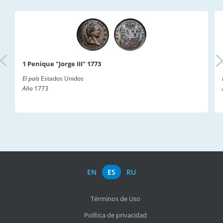
1 Penique "Jorge III" 1773
El país
Estados Unidos
Año
1773
EN
ES
RU
Términos de Uso
Política de privacidad