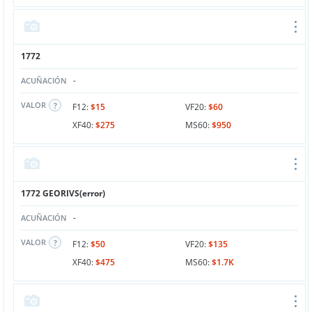
1772
-
ACUÑACIÓN
VALOR
F12:
$15
VF20:
$60
XF40:
$275
MS60:
$950
1772 GEORIVS(error)
-
ACUÑACIÓN
VALOR
F12:
$50
VF20:
$135
XF40:
$475
MS60:
$1.7K