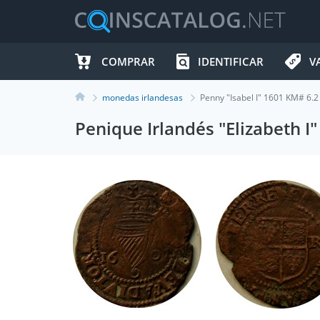
COMPRAR
IDENTIFICAR
V
monedas irlandesas
Penny "Isabel I" 1601 KM# 6.2
Penique Irlandés "Elizabeth I