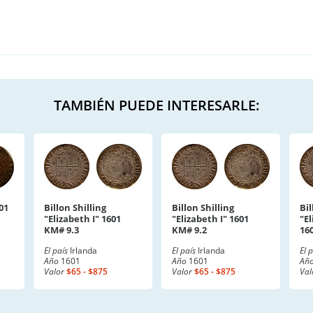
TAMBIÉN PUEDE INTERESARLE:
01
Billon Shilling
Billon Shilling
Bil
"Elizabeth I" 1601
"Elizabeth I" 1601
"El
KM# 9.3
KM# 9.2
16
El país
Irlanda
El país
Irlanda
El 
Año
1601
Año
1601
Añ
Valor
$65 - $875
Valor
$65 - $875
Val