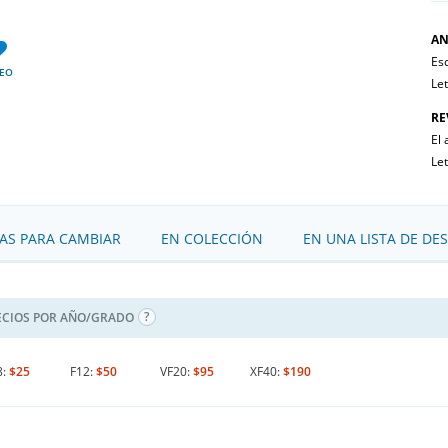
AN
Esc
EO
Le
RE
El 
Le
S PARA CAMBIAR
EN COLECCIÓN
EN UNA LISTA DE DE
ECIOS POR AÑO/GRADO
8:
$25
F12:
$50
VF20:
$95
XF40:
$190