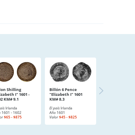
lon Shilling
Billón 6 Pence
izabeth I" 1601 -
"Elizabeth I" 1601
02 KM# 9.1
KM# 8.3
país
Irlanda
El país
Irlanda
o
1601 - 1602
Año
1601
or
$65 - $875
Valor
$45 - $825