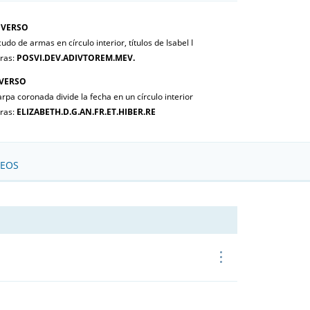
VERSO
udo de armas en círculo interior, títulos de Isabel I
tras:
POSVI.DEV.ADIVTOREM.MEV.
VERSO
arpa coronada divide la fecha en un círculo interior
tras:
ELIZABETH.D.G.AN.FR.ET.HIBER.RE
SEOS