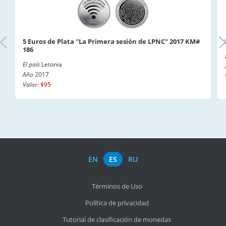
5 Euros de Plata "La Primera sesión de LPNC" 2017 KM#
186
El país
Letonia
Año
2017
Valor:
$95
EN
ES
RU
Términos de Uso
Política de privacidad
Tutorial de clasificación de monedas