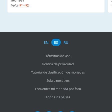
Año
1991
Valor
$1 - $2
EN
ES
RU
Términos de Uso
Política de privacidad
Tutorial de clasificación de monedas
Sobre nosotros
Encuentra mi moneda por foto
Todos los países