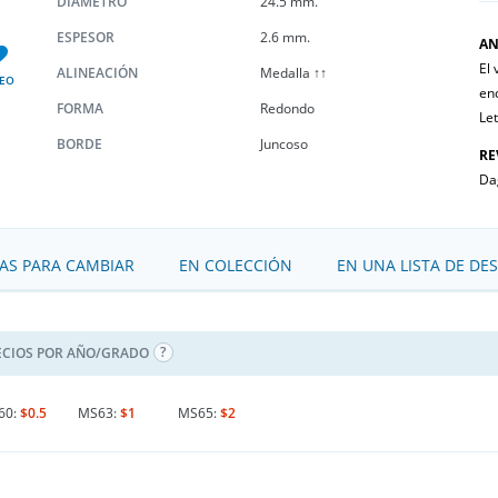
DIÁMETRO
24.5 mm.
ESPESOR
2.6 mm.
AN
El 
ALINEACIÓN
Medalla ↑↑
EO
en
FORMA
Redondo
Le
BORDE
Juncoso
RE
Dag
S PARA CAMBIAR
EN COLECCIÓN
EN UNA LISTA DE DE
ECIOS POR AÑO/GRADO
60:
$0.5
MS63:
$1
MS65:
$2