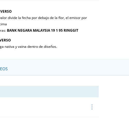
VERSO
valor divide la fecha por debajo de la flor, el emisor por
cima
tras:
BANK NEGARA MALAYSIA 19 1 95 RINGGIT
VERSO
a nativa y vaina dentro de diseños.
SEOS