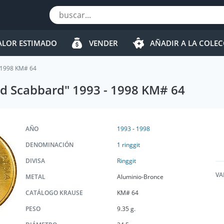
ALOR ESTIMADO
VENDER
AÑADIR A LA COLE
- 1998 KM# 64
nd Scabbard" 1993 - 1998 KM# 64
AÑO
1993
-
1998
DENOMINACIÓN
1 ringgit
DIVISA
Ringgit
VA
METAL
Aluminio-Bronce
CATÁLOGO KRAUSE
KM# 64
PESO
9.35 g.