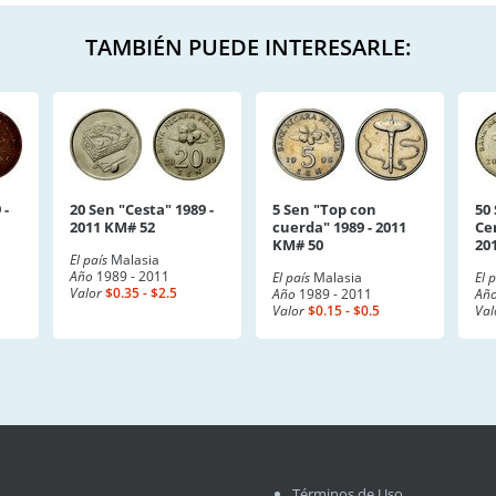
TAMBIÉN PUEDE INTERESARLE:
 -
20 Sen "Cesta" 1989 -
5 Sen "Top con
50
2011 KM# 52
cuerda" 1989 - 2011
Ce
KM# 50
20
El país
Malasia
Año
1989 - 2011
El país
Malasia
El 
Valor
$0.35 - $2.5
Año
1989 - 2011
Añ
Valor
$0.15 - $0.5
Val
Términos de Uso