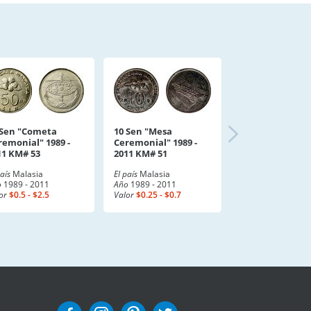
 Sen "Cometa
10 Sen "Mesa
remonial" 1989 -
Ceremonial" 1989 -
11 KM# 53
2011 KM# 51
país
Malasia
El país
Malasia
o
1989 - 2011
Año
1989 - 2011
or
$0.5 - $2.5
Valor
$0.25 - $0.7