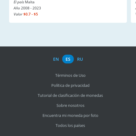
El país
Malta
Año
2008 - 2023
Valor
$0.7 - $5
EN
ES
RU
Términos de Uso
Política de privacidad
Tutorial de clasificación de monedas
Sobre nosotros
Encuentra mi moneda por foto
Todos los países