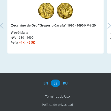
Zecchino de Oro "Gregorio Carafa" 1680 - 1690 KM# 20
El país
Malta
Año
1680 - 1690
Valor
$1K - $6.5K
EN
ES
RU
Términos de Uso
Política de privacidad