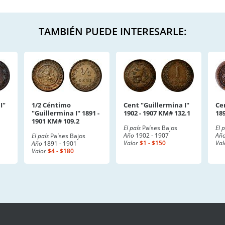
TAMBIÉN PUEDE INTERESARLE:
I"
1/2 Céntimo
Cent "Guillermina I"
Ce
"Guillermina I" 1891 -
1902 - 1907 KM# 132.1
189
1901 KM# 109.2
El país
Países Bajos
El 
Año
1902 - 1907
Añ
El país
Países Bajos
Valor
$1 - $150
Val
Año
1891 - 1901
Valor
$4 - $180