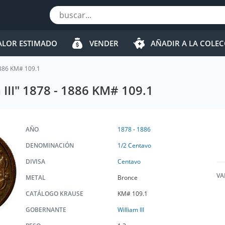
ALOR ESTIMADO
VENDER
AÑADIR A LA COLE
 1886 KM# 109.1
III" 1878 - 1886 KM# 109.1
AÑO
1878
-
1886
DENOMINACIÓN
1/2 Сentavo
DIVISA
Centavo
VA
METAL
Bronce
CATÁLOGO KRAUSE
KM# 109.1
GOBERNANTE
William III