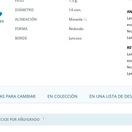
PESO
1.3 g.
DIÁMETRO
14 mm.
AN
Le
ALINEACIÓN
Moneda ↑↓
EO
es
FORMA
Redondo
fe
Le
BORDE
Juncoso
RE
Le
es
fe
Le
S PARA CAMBIAR
EN COLECCIÓN
EN UNA LISTA DE DE
ECIOS POR AÑO/GRADO