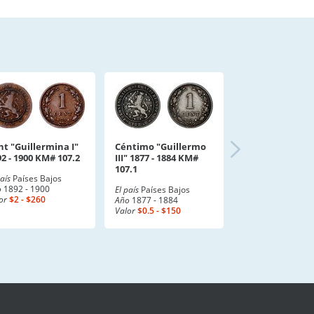
nt "Guillermina I"
Céntimo "Guillermo
2 - 1900 KM# 107.2
III" 1877 - 1884 KM#
107.1
país
Países Bajos
o
1892 - 1900
El país
Países Bajos
or
$2 - $260
Año
1877 - 1884
Valor
$0.5 - $150