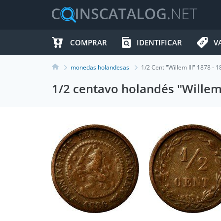
COMPRAR
IDENTIFICAR
V
monedas holandesas
1/2 Cent "Willem III" 1878 -
1/2 centavo holandés "Willem 