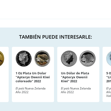
TAMBIÉN PUEDE INTERESARLE:
1 Oz Plata Un Dolar
Un Dólar de Plata
5 
"Apteryx Owenii Kiwi
"Apteryx Owenii
"Li
coloreado" 2022
Kiwi" 2022
20
a
El país
Nueva Zelanda
El país
Nueva Zelanda
El 
Año
2022
Año
2022
Añ
Val