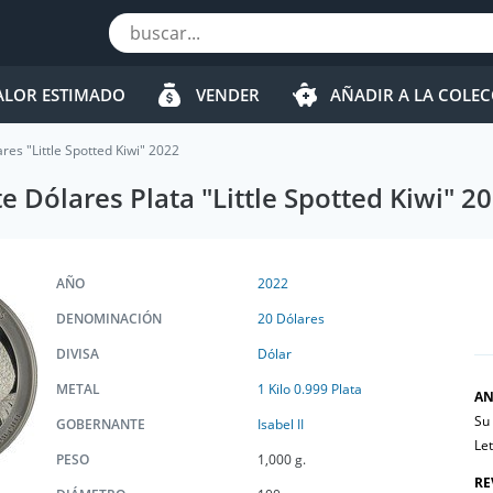
ALOR ESTIMADO
VENDER
AÑADIR A LA COLE
ares "Little Spotted Kiwi" 2022
e Dólares Plata "Little Spotted Kiwi" 2
AÑO
2022
DENOMINACIÓN
20 Dólares
DIVISA
Dólar
METAL
1 Kilo 0.999 Plata
AN
Su 
GOBERNANTE
Isabel II
Le
PESO
1,000 g.
RE