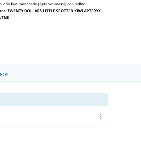
queño kiwi manchado (Apteryx owenii) con pollito
tras:
TWENTY DOLLARS LITTLE SPOTTED KIWI APTERYX
ENII
SEOS