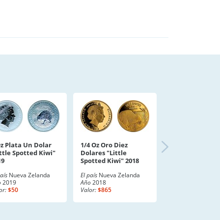
Oz Plata Un Dolar
1/4 Oz Oro Diez
ttle Spotted Kiwi"
Dolares "Little
19
Spotted Kiwi" 2018
país
Nueva Zelanda
El país
Nueva Zelanda
o
2019
Año
2018
or:
$50
Valor:
$865