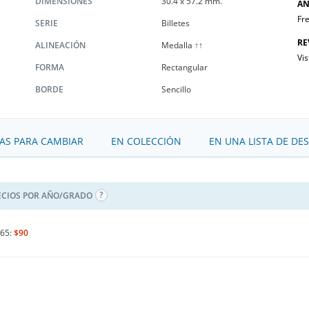
DIMENSIONES
30.4 x 57.2 mm.
AN
Fre
SERIE
Billetes
RE
ALINEACIÓN
Medalla ↑↑
Vis
FORMA
Rectangular
BORDE
Sencillo
S PARA CAMBIAR
EN COLECCIÓN
EN UNA LISTA DE DE
ECIOS POR AÑO/GRADO
65:
$90