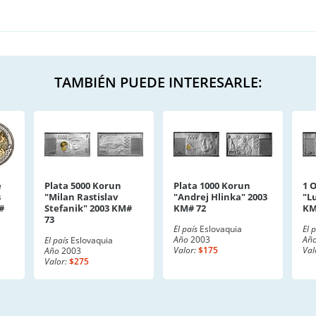
TAMBIÉN PUEDE INTERESARLE:
e
Plata 5000 Korun
Plata 1000 Korun
1 
s
"Milan Rastislav
"Andrej Hlinka" 2003
"L
#
Stefanik" 2003 KM#
KM# 72
KM
73
El país
Eslovaquia
El 
Año
2003
Añ
El país
Eslovaquia
Valor:
$175
Val
Año
2003
Valor:
$275