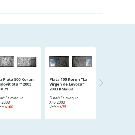
Oz Plata 500 Korun
Plata 100 Korun "La
udovit Stur" 2003
Virgen de Levoca"
# 71
2003 KM# 69
país
Eslovaquia
El país
Eslovaquia
o
2003
Año
2003
or:
$100
Valor:
$75