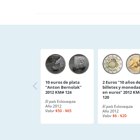
10 euros de plata
2 Euros "10 años d
"Anton Bernolak"
billetes y moneda
2012 KM# 124
en euros" 2012 KM
120
El país
Eslovaquia
Año
2012
El país
Eslovaquia
Valor
$50 - $65
Año
2012
Valor
$6 - $20