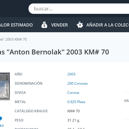
ALOR ESTIMADO
VENDER
AÑADIR A LA COLE
lak" 2003 KM# 70
as "Anton Bernolak" 2003 KM# 70
AÑO
2003
DENOMINACIÓN
200 Coronas
DIVISA
Corona
VA
METAL
0.925 Plata
CATÁLOGO KRAUSE
KM# 70
PESO
31.21 g.
EO