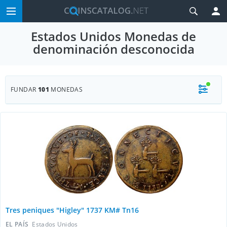
Estados Unidos Monedas de
denominación desconocida
FUNDAR
101
MONEDAS
Tres peniques "Higley" 1737 KM# Tn16
EL PAÍS
Estados Unidos