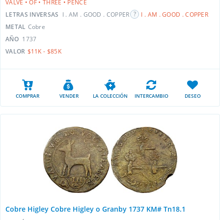
VALVE • OF • THREE • PENCE
LETRAS INVERSAS
I . AM . GOOD . COPPER
I . AM . GOOD . COPPER
METAL
Cobre
AÑO
1737
VALOR
$11K - $85K
COMPRAR
VENDER
LA COLECCIÓN
INTERCAMBIO
DESEO
Cobre Higley Cobre Higley o Granby 1737 KM# Tn18.1