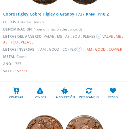
Cobre Higley Cobre Higley o Granby 1737 KM# Tn18.2
EL PAÍS
Estados Unidos
DENOMINACIÓN
1 denominación desconocida
LETRAS DEL ANVERSO
VALVE . ME . AS . YOU . PLEASE
VALVE . ME .
AS . YOU . PLEASE
LETRAS INVERSAS
I . AM . GOOD . COPPER
I . AM . GOOD . COPPER
METAL
Cobre
AÑO
1737
VALOR:
$275K
COMPRAR
VENDER
LA COLECCIÓN
INTERCAMBIO
DESEO