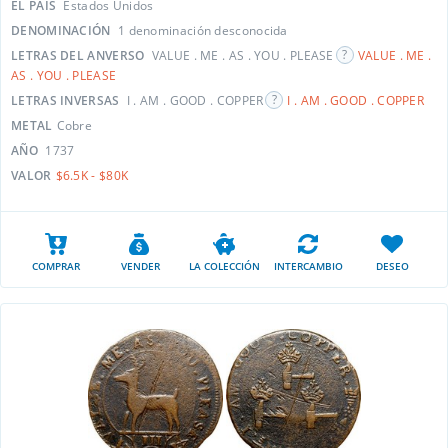
EL PAÍS
Estados Unidos
DENOMINACIÓN
1 denominación desconocida
LETRAS DEL ANVERSO
VALUE . ME . AS . YOU . PLEASE
VALUE . ME .
AS . YOU . PLEASE
LETRAS INVERSAS
I . AM . GOOD . COPPER
I . AM . GOOD . COPPER
METAL
Cobre
AÑO
1737
VALOR
$6.5K - $80K
COMPRAR
VENDER
LA COLECCIÓN
INTERCAMBIO
DESEO