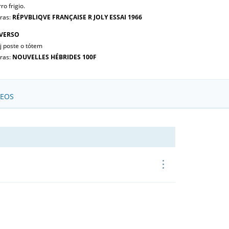
ro frigio.
tras:
RÉPVBLIQVE FRANÇAISE R JOLY ESSAI 1966
VERSO
j poste o tótem
tras:
NOUVELLES HÉBRIDES 100F
SEOS