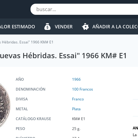
ALOR ESTIMADO
VENDER
AÑADIR A LA COLE
s Hébridas. Essai" 1966 KM# E1
uevas Hébridas. Essai" 1966 KM# E1
AÑO
1966
DENOMINACIÓN
100 Francos
DIVISA
Franco
METAL
Plata
CATÁLOGO KRAUSE
KM# E1
AN
PESO
25 g.
La