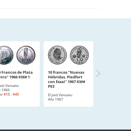
0 Francos de Plata
10 francos "Nuevas
etro" 1966 KM# 1
Hébridas. Piedfort
con Essai" 1967 KM#
país
Vanuatu
PE3
o
1966
or
$15 - $45
El país
Vanuatu
Año
1967