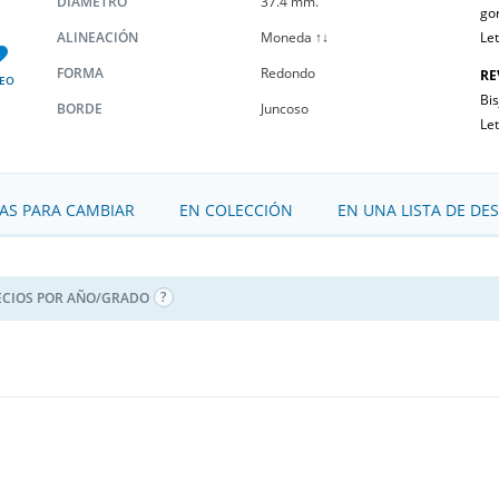
DIÁMETRO
37.4 mm.
gor
ALINEACIÓN
Moneda ↑↓
Le
FORMA
Redondo
RE
EO
Bis
BORDE
Juncoso
Le
S PARA CAMBIAR
EN COLECCIÓN
EN UNA LISTA DE DE
ECIOS POR AÑO/GRADO