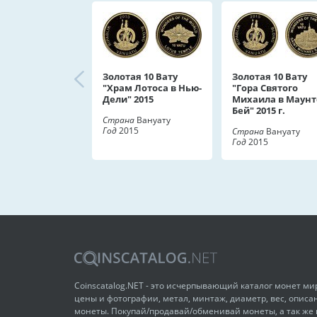
Золотая 10 Вату
Золотая 10 Вату
"Храм Лотоса в Нью-
"Гора Святого
Дели" 2015
Михаила в Маунт
Бей" 2015 г.
Страна
Вануату
Год
2015
Страна
Вануату
Год
2015
Coinscatalog.NET - это исчерпывающий каталог монет м
цены и фотографии, метал, минтаж, диаметр, вес, описа
монеты. Покупай/продавай/обменивай монеты, а так же