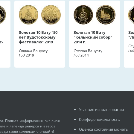
Золотая 10 Вату "50
Золотая 10 Вату
Зо
лет Вудстокскому
"Кельнский собор"
"Л
с-
фестивалю" 2019
2014 г.
Ст
Го
Страна
Вануату
Страна
Вануату
Год
2019
Год
2014
Условия использования
Конфиденциальность
ира. Полная информация, включая
ние и легенда реверса и аверса
Оценка состояния монеты
 веди свою коллекцию онлайн!