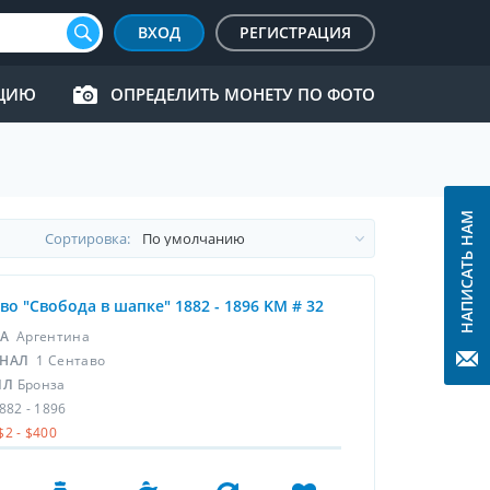
ВХОД
РЕГИСТРАЦИЯ
КЦИЮ
ОПРЕДЕЛИТЬ МОНЕТУ ПО ФОТО
НАПИСАТЬ НАМ
Cортировка:
во "Свобода в шапке" 1882 - 1896 KM # 32
НА
Аргентина
НАЛ
1 Cентаво
ЛЛ
Бронза
882 - 1896
$2 - $400