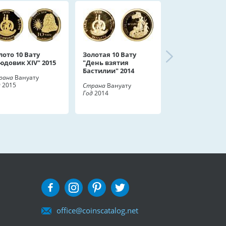
лото 10 Вату
Золотая 10 Вату
юдовик XIV" 2015
"День взятия
Бастилии" 2014
рана
Вануату
д
2015
Страна
Вануату
Год
2014
office@coinscatalog.net