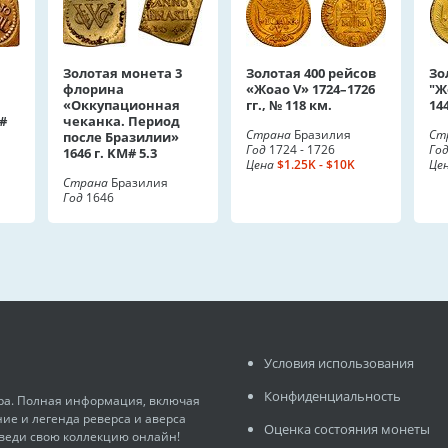
Золотая монета 3
Золотая 400 рейсов
Зо
флорина
«Жоао V» 1724–1726
"Ж
«Оккупационная
гг., № 118 км.
14
#
чеканка. Период
Страна
Бразилия
Ст
после Бразилии»
Год
1724 - 1726
Го
1646 г. KM# 5.3
Цена
$1.25K - $10K
Це
Страна
Бразилия
Год
1646
Условия использования
Конфиденциальность
ира. Полная информация, включая
ние и легенда реверса и аверса
Оценка состояния монеты
 веди свою коллекцию онлайн!