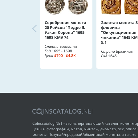
Серебряная монета
Золотая монета 3
20 Рейсов "Педро II.
флорина
Узкая Корона" 1695 -
"Оккупационная
1698 KM# 74
чеканка" 1645 KM
5.1
Страна
Бразилия
Год
1695 - 1698
Страна
Бразилия
Цена
$700 - $4.8K
Год
1645
Coinscatalog.NET - это исчерпывающий каталог монет м
цены и фотографии, метал, минтаж, диаметр, вес, описа
монеты. Покупай/продавай/обменивай монеты, а так же