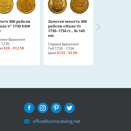
лото 400 рейсов
Золотая монета 400
оао V" 1730 KM#
рейсов «Жоао V»
4
1730–1734 гг., № 145
км.
рана
Бразилия
д
1730
Страна
Бразилия
на
$2K - $12.5K
Год
1730 - 1734
Цена
$125 - $3.5K
office@coinscatalog.net