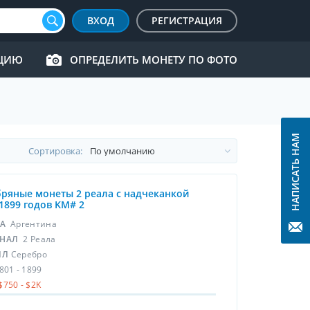
ВХОД
РЕГИСТРАЦИЯ
КЦИЮ
ОПРЕДЕЛИТЬ МОНЕТУ ПО ФОТО
НАПИСАТЬ НАМ
Cортировка:
ряные монеты 2 реала с надчеканкой
1899 годов KM# 2
НА
Аргентина
НАЛ
2 Реала
ЛЛ
Серебро
801 - 1899
$750 - $2K