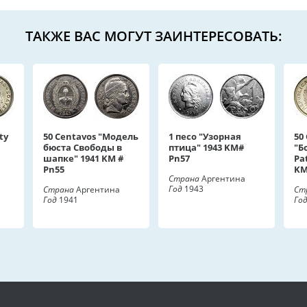
ТАКЖЕ ВАС МОГУТ ЗАИНТЕРЕСОВАТЬ:
ty
50 Centavos "Модель
1 песо "Узорная
50
бюста Свободы в
птица" 1943 KM#
"Б
шапке" 1941 KM #
Pn57
Pa
Pn55
KM
Страна
Аргентина
Год
1943
Страна
Аргентина
Ст
Год
1941
Го