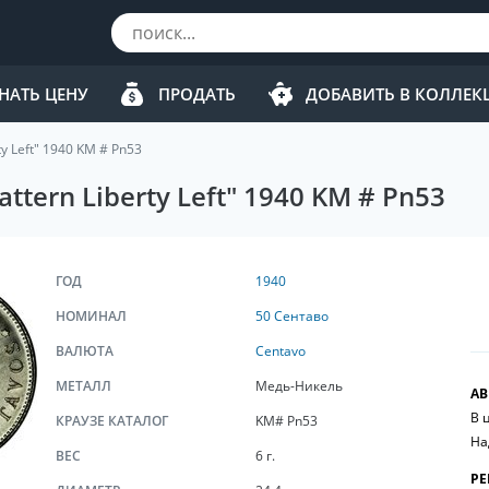
НАТЬ ЦЕНУ
ПРОДАТЬ
ДОБАВИТЬ В КОЛЛЕ
ty Left" 1940 KM # Pn53
ttern Liberty Left" 1940 KM # Pn53
ГОД
1940
НОМИНАЛ
50 Cентаво
ВАЛЮТА
Centavo
МЕТАЛЛ
Медь-Никель
АВ
В 
КРАУЗЕ КАТАЛОГ
KM# Pn53
На
ВЕС
6 г.
РЕ