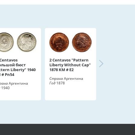
 Centavos
2 Centavos "Pattern
ольшой бюст
Liberty Without Cap"
ttern Liberty" 1940
1878 KM # E2
 # Pn54
Страна
Аргентина
Год
1878
рана
Аргентина
д
1940