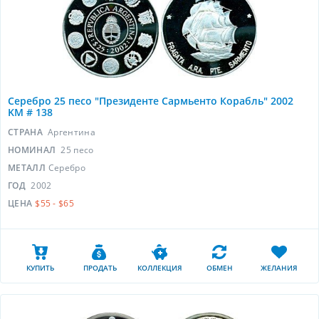
Серебро 25 песо "Президенте Сармьенто Корабль" 2002
KM # 138
СТРАНА
Аргентина
НОМИНАЛ
25 песо
МЕТАЛЛ
Серебро
ГОД
2002
ЦЕНА
$55 - $65
КУПИТЬ
ПРОДАТЬ
КОЛЛЕКЦИЯ
ОБМЕН
ЖЕЛАНИЯ