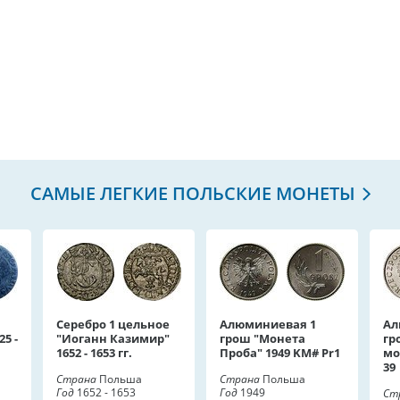
САМЫЕ ЛЕГКИЕ ПОЛЬСКИЕ МОНЕТЫ
Серебро 1 цельное
Алюминиевая 1
Ал
25 -
"Иоганн Казимир"
грош "Монета
гр
1652 - 1653 гг.
Проба" 1949 KM# Pr1
мо
39
Страна
Польша
Страна
Польша
Год
1652 - 1653
Год
1949
Ст