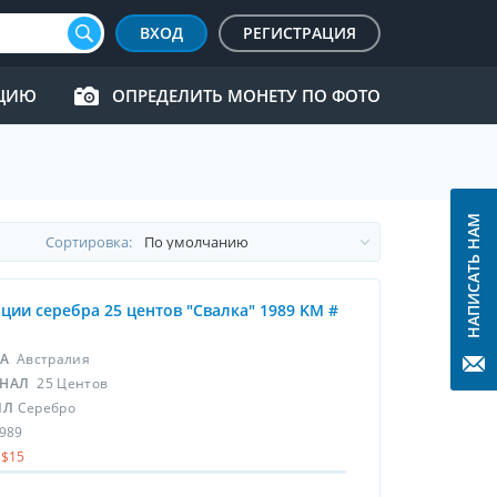
ВХОД
РЕГИСТРАЦИЯ
КЦИЮ
ОПРЕДЕЛИТЬ МОНЕТУ ПО ФОТО
НАПИСАТЬ НАМ
Cортировка:
нции серебра 25 центов "Свалка" 1989 KM #
НА
Австралия
НАЛ
25 Центов
ЛЛ
Серебро
989
$15