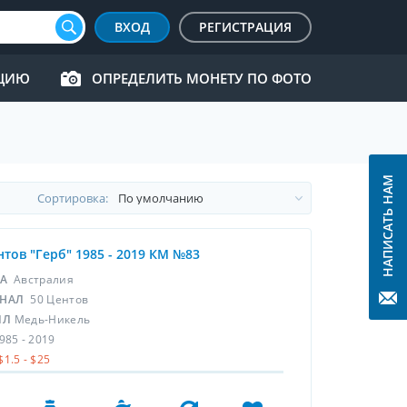
ВХОД
РЕГИСТРАЦИЯ
КЦИЮ
ОПРЕДЕЛИТЬ МОНЕТУ ПО ФОТО
НАПИСАТЬ НАМ
Cортировка:
нтов "Герб" 1985 - 2019 КМ №83
НА
Австралия
НАЛ
50 Центов
ЛЛ
Медь-Никель
985 - 2019
$1.5 - $25