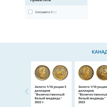
Елизавета II
(1)
КАНА
Золото 1/10 унции 5
Золото 1/10 унции
долларов
долларов
"Величественный
"Величественны
белый медведь"
белый медведь"
2022 г.
2023