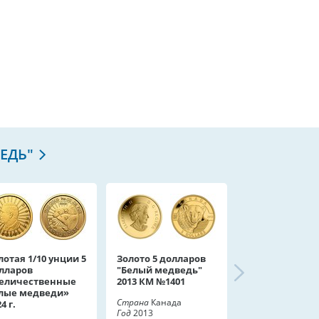
ЕДЬ"
лотая 1/10 унции 5
Золото 5 долларов
лларов
"Белый медведь"
еличественные
2013 КМ №1401
лые медведи»
Страна
Канада
4 г.
Год
2013