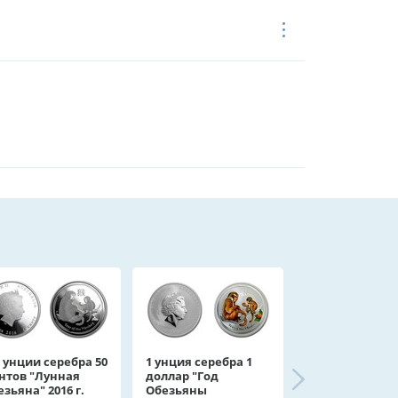
2 унции серебра 50
1 унция серебра 1
нтов "Лунная
доллар "Год
езьяна" 2016 г.
Обезьяны