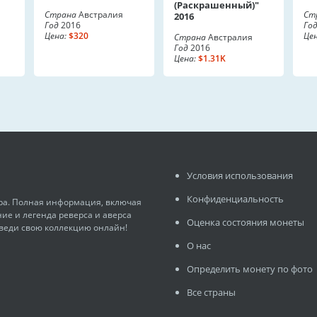
(Раскрашенный)"
Страна
Австралия
Ст
2016
Год
2016
Го
Цена:
$320
Цен
Страна
Австралия
Год
2016
Цена:
$1.31K
Условия использования
Конфиденциальность
ира. Полная информация, включая
ние и легенда реверса и аверса
Оценка состояния монеты
 веди свою коллекцию онлайн!
О нас
Определить монету по фото
Все страны