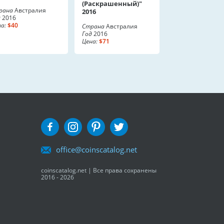
(Раскрашенный)"
рана
Австралия
2016
д
2016
а:
$40
Страна
Австралия
Год
2016
Цена:
$71
office@coinscatalog.net
coinscatalog.net | Все права сохранены
2016 - 2026