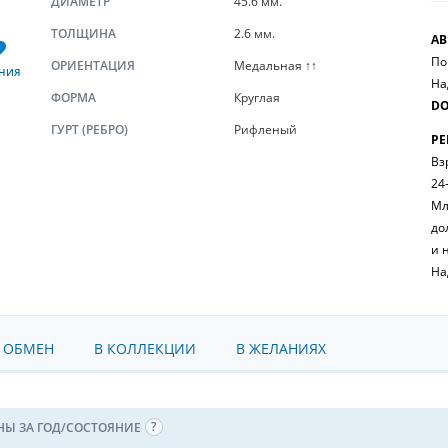
ДИАМЕТР
45.6 мм.
ТОЛЩИНА
2.6 мм.
АВ
По
ОРИЕНТАЦИЯ
Медальная ↑↑
НИЯ
На
ФОРМА
Круглая
DO
ГУРТ (РЕБРО)
Рифленый
РЕ
Вз
24
Мл
до
и 
На
 ОБМЕН
В КОЛЛЕКЦИИ
В ЖЕЛАНИЯХ
НЫ ЗА ГОД/СОСТОЯНИЕ