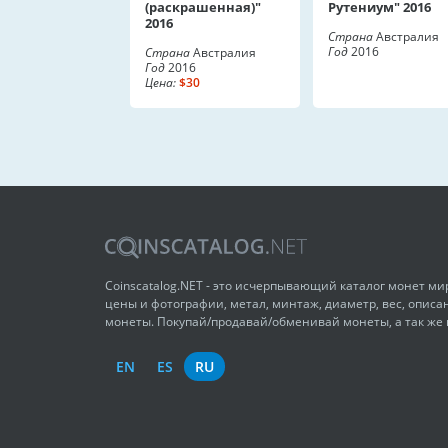
(раскрашенная)"
Рутениум" 2016
2016
Страна
Австралия
Год
2016
Страна
Австралия
Год
2016
Цена:
$30
Coinscatalog.NET - это исчерпывающий каталог монет м
цены и фотографии, метал, минтаж, диаметр, вес, описа
монеты. Покупай/продавай/обменивай монеты, а так же
EN
ES
RU