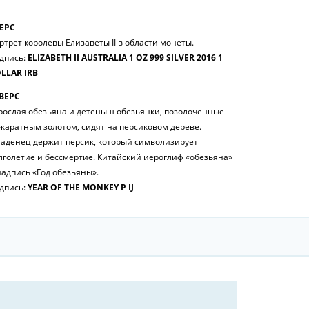
ЕРС
ртрет королевы Елизаветы II в области монеты.
дпись:
ELIZABETH II AUSTRALIA 1 OZ 999 SILVER 2016 1
LLAR IRB
ВЕРС
рослая обезьяна и детеныш обезьянки, позолоченные
-каратным золотом, сидят на персиковом дереве.
аденец держит персик, который символизирует
лголетие и бессмертие. Китайский иероглиф «обезьяна»
надпись «Год обезьяны».
дпись:
YEAR OF THE MONKEY P IJ