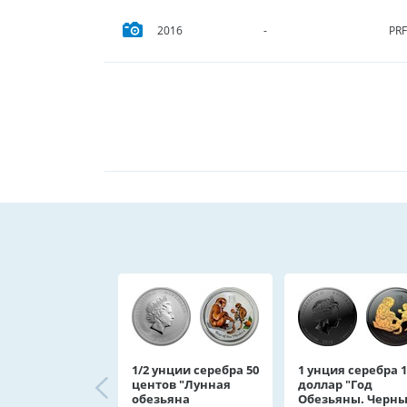
PRF
2016
-
1/2 унции серебра 50
1 унция серебра 1
центов "Лунная
доллар "Год
обезьяна
Обезьяны. Черн