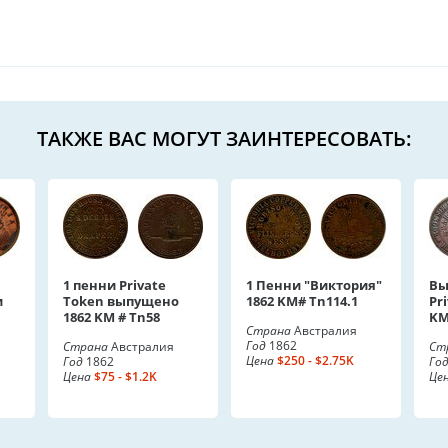
ТАКЖЕ ВАС МОГУТ ЗАИНТЕРЕСОВАТЬ:
1 пенни Private
1 Пенни "Виктория"
Вы
и
Token выпущено
1862 KM# Tn114.1
Pr
1862 KM # Tn58
KM
Страна
Австралия
Год
1862
Страна
Австралия
Ст
Цена
$250 - $2.75K
Год
1862
Го
Цена
$75 - $1.2K
Це