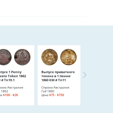
пуск 1 Penny
Выпуск приватного
ivate Token 1862
токена в 1 пенни
 # Tn19.1
1860 KM # Tn11
рана
Австралия
Страна
Австралия
д
1862
Год
1860
на
$100 - $2K
Цена
$75 - $750