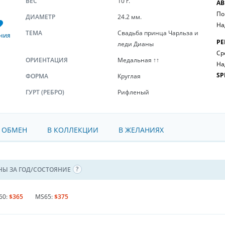
ВЕС
10 г.
АВ
По
ДИАМЕТР
24.2 мм.
На
ТЕМА
Свадьба принца Чарльза и
НИЯ
РЕ
леди Дианы
Ср
ОРИЕНТАЦИЯ
Медальная ↑↑
На
SP
ФОРМА
Круглая
ГУРТ (РЕБРО)
Рифленый
 ОБМЕН
В КОЛЛЕКЦИИ
В ЖЕЛАНИЯХ
НЫ ЗА ГОД/СОСТОЯНИЕ
60:
$365
MS65:
$375