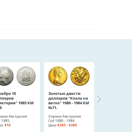
ребро 10
Золотые двести
лларов
долларов "Коала на
иктория" 1985 КМ
ветке" 1980 - 1984 КМ
5
№71.
рана
Австралия
Страна
Австралия
д
1985
Год
1980 - 1984
а:
$16
Цена
$365 - $380