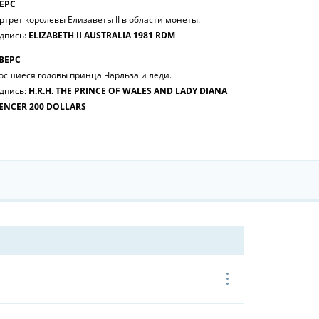
ЕРС
ртрет королевы Елизаветы II в области монеты.
дпись:
ELIZABETH II AUSTRALIA 1981 RDM
ВЕРС
осшиеся головы принца Чарльза и леди.
дпись:
H.R.H. THE PRINCE OF WALES AND LADY DIANA
ENCER 200 DOLLARS