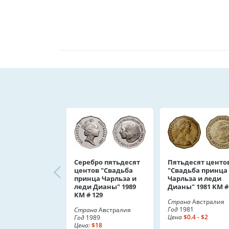
Серебро пятьдесят
Пятьдесят центо
центов "Свадьба
"Свадьба принца
принца Чарльза и
Чарльза и леди
леди Дианы" 1989
Дианы" 1981 KM #
KM # 129
Страна
Австралия
Год
1981
Страна
Австралия
Цена
$0.4 - $2
Год
1989
Цена:
$18