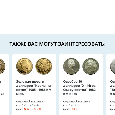
ТАКЖЕ ВАС МОГУТ ЗАИНТЕРЕСОВАТЬ:
в
Золотые двести
Серебро 10
Се
долларов "Коала на
долларов "XII Игры
до
ветке" 1985 - 1986 КМ
Содружества" 1982
"В
 72
№86.
КМ № 75
# 8
Страна
Австралия
Страна
Австралия
Ст
Год
1985 - 1986
Год
1982
Го
Цена
$370 - $380
Цена:
$15
Цен