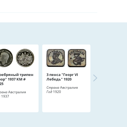
ребряный трипен
3 пенса "Георг VI
зор" 1937 KM #
Лебедь" 1920
25
Страна
Австралия
Год
1920
рана
Австралия
д
1937