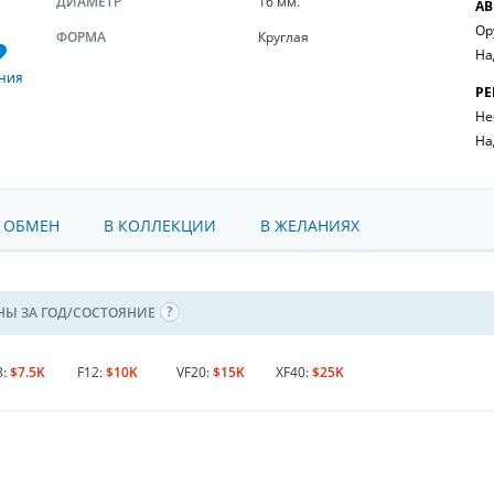
ДИАМЕТР
16 мм.
АВ
Ор
ФОРМА
Круглая
На
НИЯ
РЕ
Не
На
 ОБМЕН
В КОЛЛЕКЦИИ
В ЖЕЛАНИЯХ
НЫ ЗА ГОД/СОСТОЯНИЕ
8:
$7.5K
F12:
$10K
VF20:
$15K
XF40:
$25K