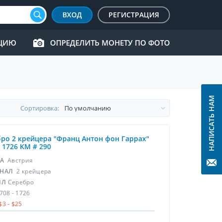
ВХОД
РЕГИСТРАЦИЯ
КЦИЮ
ОПРЕДЕЛИТЬ МОНЕТУ ПО ФОТО
НАПИСАТЬ НАМ
Cортировка:
ро 2 крейцера "Франц Антон фон Гаррах"
- 1726 KM # 290
НА
Австрия
НАЛ
2 крейцера
ЛЛ
Серебро
708 - 1726
$3 - $25