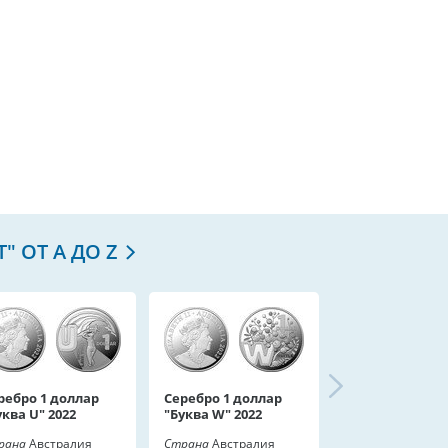
" ОТ A ДО Z
ребро 1 доллар
Серебро 1 доллар
уква U" 2022
"Буква W" 2022
рана
Австралия
Страна
Австралия