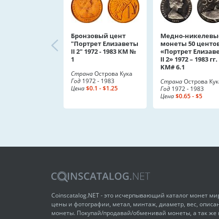
Бронзовый цент
Медно-никелевы
"Портрет Елизаветы
монеты 50 центо
II 2" 1972 - 1983 КМ №
«Портрет Елизав
1
II 2» 1972 – 1983 гг.
KM# 6.1
Страна
Острова Кука
Год
1972 - 1983
Страна
Острова Кук
Цена
$0.1 - $1.25
Год
1972 - 1983
Цена
$0.65 - $5
Coinscatalog.NET - это исчерпывающий каталог монет м
цены и фотографии, метал, минтаж, диаметр, вес, описа
монеты. Покупай/продавай/обменивай монеты, а так же