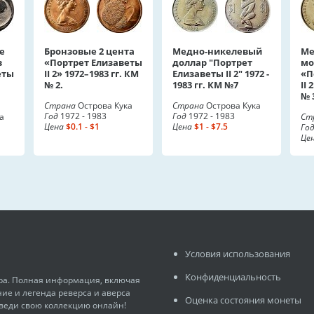
е
Бронзовые 2 цента
Медно-никелевый
Ме
в
«Портрет Елизаветы
доллар "Портрет
мо
еты
II 2» 1972–1983 гг. КМ
Елизаветы II 2" 1972 -
«П
№ 2.
1983 гг. КМ №7
II 
№ 
Страна
Острова Кука
Страна
Острова Кука
Год
1972 - 1983
Год
1972 - 1983
а
Ст
Цена
$0.1 - $1
Цена
$1 - $7.5
Го
Це
Условия использования
Конфиденциальность
ира. Полная информация, включая
ние и легенда реверса и аверса
Оценка состояния монеты
 веди свою коллекцию онлайн!