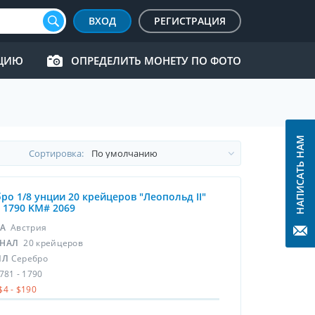
ВХОД
РЕГИСТРАЦИЯ
КЦИЮ
ОПРЕДЕЛИТЬ МОНЕТУ ПО ФОТО
НАПИСАТЬ НАМ
Cортировка:
ро 1/8 унции 20 крейцеров "Леопольд II"
- 1790 KM# 2069
НА
Австрия
НАЛ
20 крейцеров
ЛЛ
Серебро
781 - 1790
$4 - $190