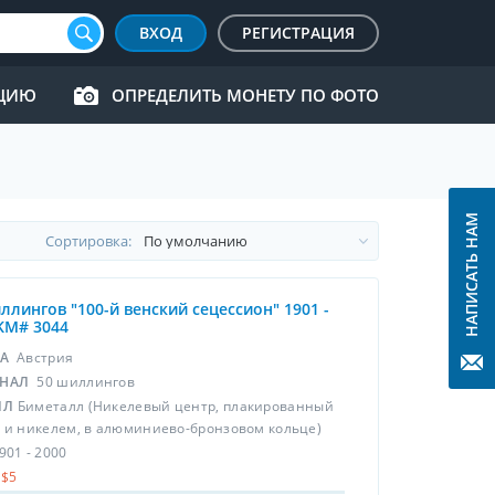
ВХОД
РЕГИСТРАЦИЯ
КЦИЮ
ОПРЕДЕЛИТЬ МОНЕТУ ПО ФОТО
НАПИСАТЬ НАМ
Cортировка:
ллингов "100-й венский сецессион" 1901 -
KM# 3044
НА
Австрия
НАЛ
50 шиллингов
ЛЛ
Биметалл (Никелевый центр, плакированный
 и никелем, в алюминиево-бронзовом кольце)
901 - 2000
$5