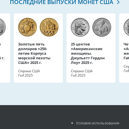
ПОСЛЕДНИЕ ВЫПУСКИ МОНЕТ США
н
Золотые пять
25 центов
Че
долларов «250-
«Американские
«А
летие Корпуса
женщины.
же
 г.
морской пехоты
Джульетт Гордон
Ги
США» 2025 г.
Лоу» 2025 г.
Ст
Го
Страна
США
Страна
США
Год
2025
Год
2025
Условия использования