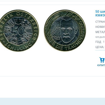
50 ши
KM#3
СТРА
НОМИ
МЕТА
медью
ГОД
1
ЦЕНА:
КУПИТ