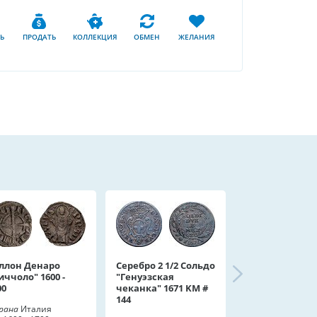
Ь
ПРОДАТЬ
КОЛЛЕКЦИЯ
ОБМЕН
ЖЕЛАНИЯ
ллон Денаро
Серебро 2 1/2 Сольдо
иччоло" 1600 -
"Генуэзская
00
чеканка" 1671 KM #
144
рана
Италия