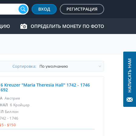
ВХОД
РЕГИСТРАЦИЯ
КЦИЮ
ОПРЕДЕЛИТЬ МОНЕТУ ПО ФОТО
НАПИСАТЬ НАМ
Cортировка:
 6 Kreuzer "Maria Theresia Hall" 1742 - 1746
1692
НА
Австрия
НАЛ
6 Кройцер
ЛЛ
Биллон
742 - 1746
$5 - $150