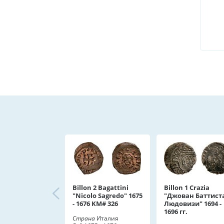
Billon 2 Bagattini
Billon 1 Crazia
"Nicolo Sagredo" 1675
"Джован Баттист
- 1676 KM# 326
Людовизи" 1694 -
1696 гг.
Страна
Италия