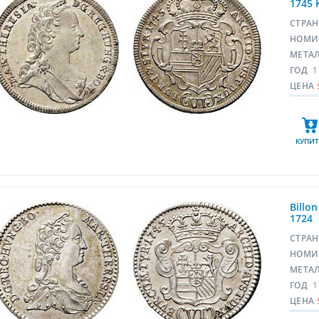
1745 
СТРА
НОМИ
МЕТА
ГОД
1
ЦЕНА
КУПИТ
Billo
1724
СТРА
НОМИ
МЕТА
ГОД
1
ЦЕНА