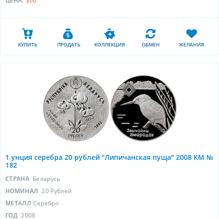
ЦЕНА:
$60
КУПИТЬ
ПРОДАТЬ
КОЛЛЕКЦИЯ
ОБМЕН
ЖЕЛАНИЯ
1 унция серебра 20 рублей "Липичанская пуща" 2008 КМ №
182
СТРАНА
Беларусь
НОМИНАЛ
20 Рублей
МЕТАЛЛ
Серебро
ГОД
2008