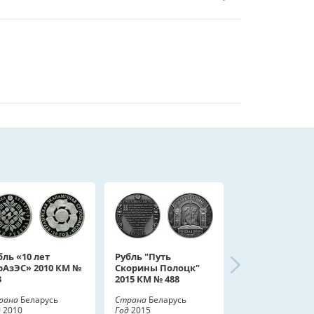
бль «10 лет
Рубль "Путь
рАзЭС» 2010 КМ №
Скорины Полоцк"
3
2015 КМ № 488
рана
Беларусь
Страна
Беларусь
д
2010
Год
2015