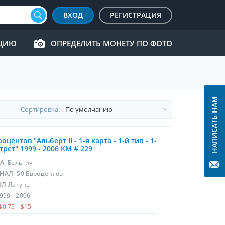
ВХОД
РЕГИСТРАЦИЯ
КЦИЮ
ОПРЕДЕЛИТЬ МОНЕТУ ПО ФОТО
НАПИСАТЬ НАМ
Cортировка:
оцентов "Альберт II - 1-я карта - 1-й тип - 1-
трет" 1999 - 2006 KM # 229
НА
Бельгия
НАЛ
50 Евроцентов
ЛЛ
Латунь
999 - 2006
$0.75 - $15