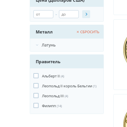
Цена (Долларов США)
-
Металл
СБРОСИТЬ
Правитель
Альберт II
(4)
Леопольд II король Бельгии
(1)
Леопольд III
(4)
Филипп
(14)