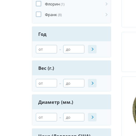
Флорин
(1)
Франк
(8)
Год
-
Вес (г.)
-
Диаметр (мм.)
-