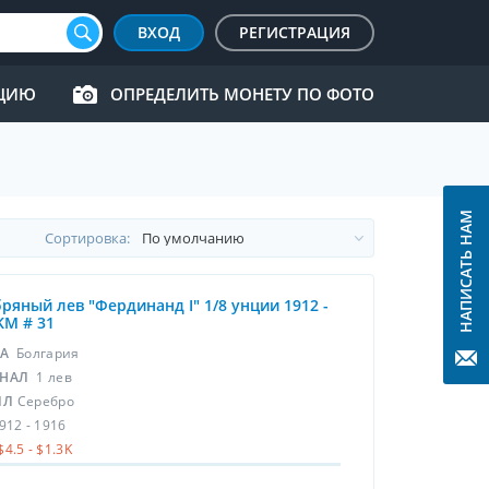
ВХОД
РЕГИСТРАЦИЯ
КЦИЮ
ОПРЕДЕЛИТЬ МОНЕТУ ПО ФОТО
НАПИСАТЬ НАМ
Cортировка:
ряный лев "Фердинанд I" 1/8 унции 1912 -
KM # 31
НА
Болгария
НАЛ
1 лев
ЛЛ
Серебро
912 - 1916
$4.5 - $1.3K