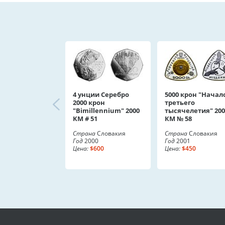
4 унции Серебро
5000 крон "Начал
2000 крон
третьего
"Bimillennium" 2000
тысячелетия" 200
KM # 51
КМ № 58
Страна
Словакия
Страна
Словакия
Год
2000
Год
2001
Цена:
$600
Цена:
$450