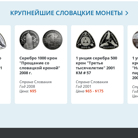
КРУПНЕЙШИЕ СЛОВАЦКИЕ МОНЕТЫ
о
Серебро 1000 крон
1 унция серебра 500
1 
"Прощание со
крон "Третье
кр
1
словацкой кроной"
тысячелетие" 2001
"Н
2008 г.
KM # 57
па
20
Страна
Словакия
Страна
Словакия
Год
2008
Год
2001
Ст
Цена:
$95
Цена
$65 - $175
Го
Це