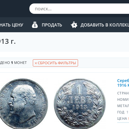
НАТЬ ЦЕНУ
ПРОДАТЬ
ДОБАВИТЬ В КОЛЛЕ
13 г.
ЙДЕНО
1
МОНЕТ
СБРОСИТЬ ФИЛЬТРЫ
Сереб
1916 
СТРА
НОМИ
МЕТА
ГОД
1
ЦЕНА