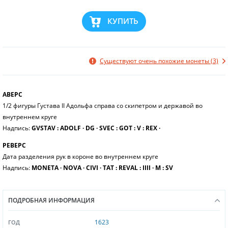
КУПИТЬ
Существуют очень похожие монеты (3)
АВЕРС
1/2 фигуры Густава II Адольфа справа со скипетром и державой во
внутреннем круге
Надпись:
GVSTAV : ADOLF ∙ DG ∙ SVEC : GOT : V : REX ∙
РЕВЕРС
Дата разделения рук в короне во внутреннем круге
Надпись:
MONETA ∙ NOVA ∙ CIVI ∙ TAT : REVAL : IIII ∙ M : SV
ПОДРОБНАЯ ИНФОРМАЦИЯ
1623
ГОД