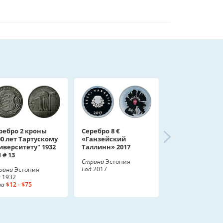
ребро 2 кроны
Серебро 8 €
00 лет Тартускому
«Ганзейский
иверситету" 1932
Таллинн» 2017
 # 13
Страна
Эстония
Год
2017
рана
Эстония
д
1932
на
$12 - $75