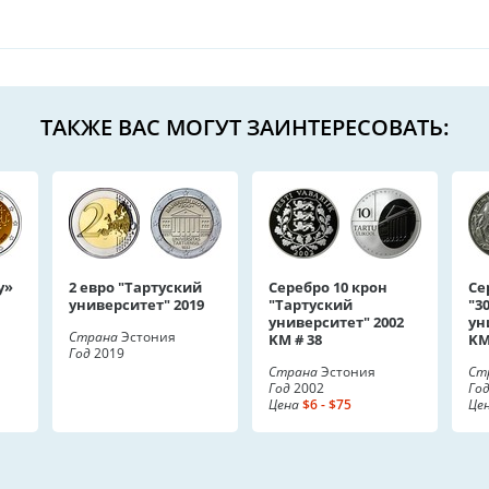
ТАКЖЕ ВАС МОГУТ ЗАИНТЕРЕСОВАТЬ:
у»
2 евро "Тартуский
Серебро 10 крон
Се
университет" 2019
"Тартуский
"3
университет" 2002
ун
Страна
Эстония
KM # 38
KM
Год
2019
Страна
Эстония
Ст
Год
2002
Го
Цена
$6 - $75
Це