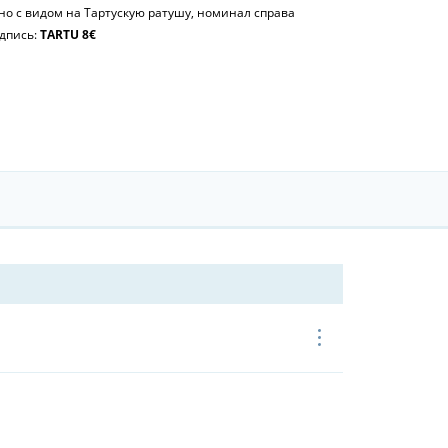
но с видом на Тартускую ратушу, номинал справа
дпись:
TARTU 8€