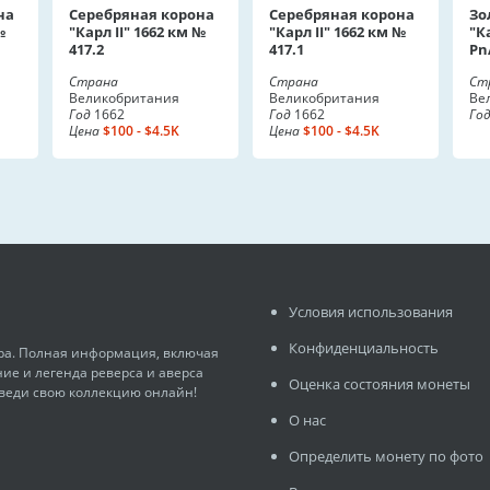
на
Серебряная корона
Серебряная корона
Зо
№
"Карл II" 1662 км №
"Карл II" 1662 км №
"К
417.2
417.1
Pn
Страна
Страна
Ст
Великобритания
Великобритания
Ве
Год
1662
Год
1662
Го
Цена
$100 - $4.5K
Цена
$100 - $4.5K
Условия использования
Конфиденциальность
ира. Полная информация, включая
ние и легенда реверса и аверса
Оценка состояния монеты
 веди свою коллекцию онлайн!
О нас
Определить монету по фото