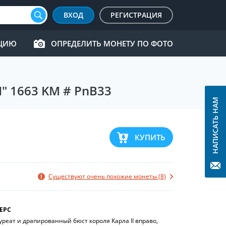
ВХОД
РЕГИСТРАЦИЯ
КЦИЮ
ОПРЕДЕЛИТЬ МОНЕТУ ПО ФОТО
" 1663 KM # PnB33
НАПИСАТЬ НАМ
КУПИТЬ
Существуют очень похожие монеты (8)
ЕРС
уреат и драпированный бюст короля Карла II вправо,