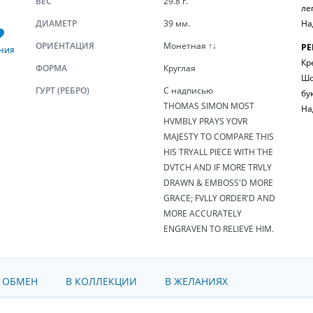
ВЕС
29.8 г.
ле
ДИАМЕТР
39 мм.
На
ОРИЕНТАЦИЯ
Монетная ↑↓
РЕ
НИЯ
Кр
ФОРМА
Круглая
Шо
ГУРТ (РЕБРО)
С надписью
бу
THOMAS SIMON MOST
На
HVMBLY PRAYS YOVR
MAJESTY TO COMPARE THIS
HIS TRYALL PIECE WITH THE
DVTCH AND IF MORE TRVLY
DRAWN & EMBOSS'D MORE
GRACE; FVLLY ORDER'D AND
MORE ACCURATELY
ENGRAVEN TO RELIEVE HIM.
 ОБМЕН
В КОЛЛЕКЦИИ
В ЖЕЛАНИЯХ