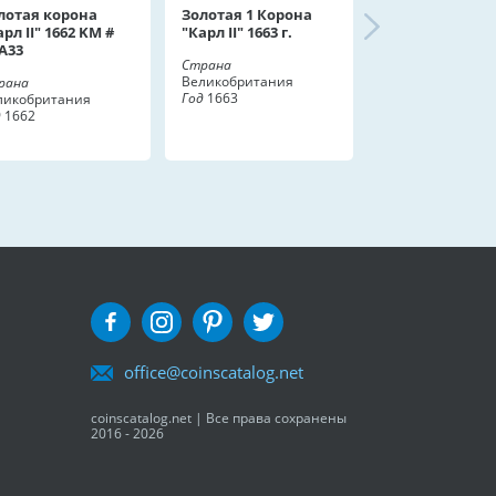
лотая корона
Золотая 1 Корона
арл II" 1662 KM #
"Карл II" 1663 г.
A33
Страна
Великобритания
рана
Год
1663
ликобритания
д
1662
office@coinscatalog.net
coinscatalog.net | Все права сохранены
2016 - 2026