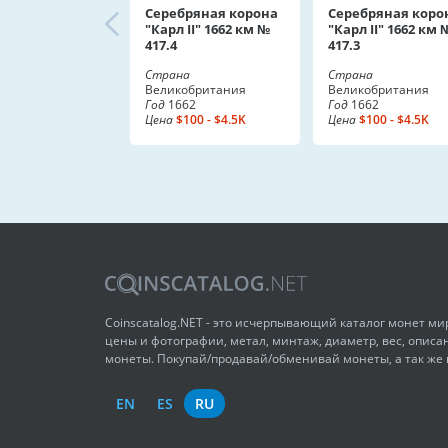
Серебряная корона
Серебряная коро
"Карл II" 1662 км №
"Карл II" 1662 км 
417.4
417.3
Страна
Страна
Великобритания
Великобритания
Год
1662
Год
1662
Цена
$100 - $4.5K
Цена
$100 - $4.5K
Coinscatalog.NET - это исчерпывающий каталог монет м
цены и фотографии, метал, минтаж, диаметр, вес, описа
монеты. Покупай/продавай/обменивай монеты, а так же
EN
ES
RU