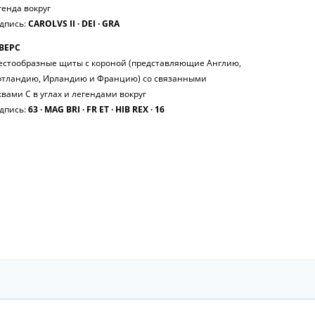
генда вокруг
дпись:
CAROLVS II ∙ DEI ∙ GRA
ВЕРС
естообразные щиты с короной (представляющие Англию,
тландию, Ирландию и Францию) со связанными
квами C в углах и легендами вокруг
дпись:
63 ∙ MAG BRI ∙ FR ET ∙ HIB REX ∙ 16