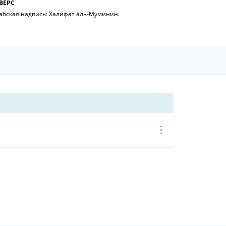
ВЕРС
абская надпись: Халифат аль-Муминин.