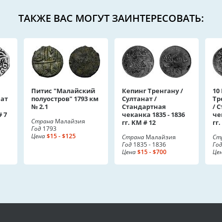
ТАКЖЕ ВАС МОГУТ ЗАИНТЕРЕСОВАТЬ:
Питис "Малайский
Кепинг Тренгану /
10
нат
полуостров" 1793 км
Султанат /
Тр
№ 2.1
Стандартная
/ 
 7
чеканка 1835 - 1836
че
Страна
Малайзия
гг. KM # 12
гг.
Год
1793
Цена
$15 - $125
Страна
Малайзия
Ст
Год
1835 - 1836
Го
Цена
$15 - $700
Це