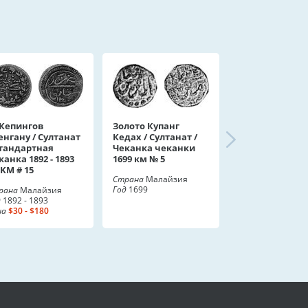
 Кепингов
Золото Купанг
енгану / Султанат
Кедах / Султанат /
Стандартная
Чеканка чеканки
канка 1892 - 1893
1699 км № 5
 KM # 15
Страна
Малайзия
Год
1699
рана
Малайзия
д
1892 - 1893
на
$30 - $180