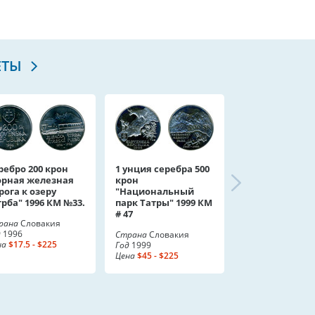
ЕТЫ
ребро 200 крон
1 унция серебра 500
орная железная
крон
рога к озеру
"Национальный
рба" 1996 КМ №33.
парк Татры" 1999 КМ
# 47
рана
Словакия
д
1996
Страна
Словакия
на
$17.5 - $225
Год
1999
Цена
$45 - $225