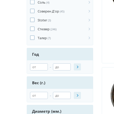
Соль
(4)
Соверен Д'ор
(45)
Stoter
(3)
Стювер
(246)
Талер
(7)
Год
-
Вес (г.)
-
Диаметр (мм.)