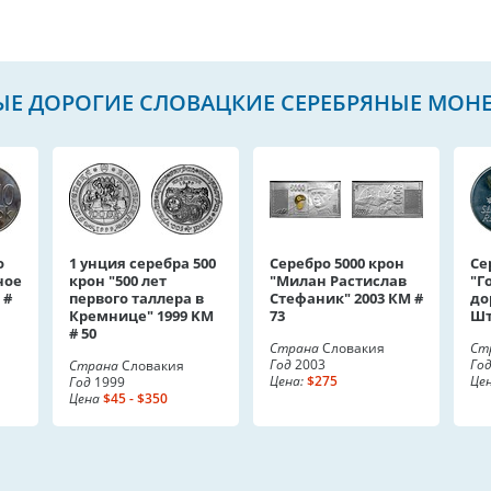
Е ДОРОГИЕ СЛОВАЦКИЕ СЕРЕБРЯНЫЕ МОН
о
1 унция серебра 500
Серебро 5000 крон
Се
ное
крон "500 лет
"Милан Растислав
"Г
 #
первого таллера в
Стефаник" 2003 КМ #
до
Кремнице" 1999 KM
73
Шт
# 50
Страна
Словакия
Ст
Год
2003
Го
Страна
Словакия
Цена:
$275
Це
Год
1999
Цена
$45 - $350