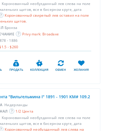
С
Коронованный необузданный лев слева на поле
маленьких щитов, все в бисерном круге, дата
Коронованный свирепый лев оставил на поле
леньких щитов.
ЛЛ
Бронза
ЕЧАНИЕ
Privy mark: Broadaxe
878 - 1886
$1.5 - $260
Ь
ПРОДАТЬ
КОЛЛЕКЦИЯ
ОБМЕН
ЖЕЛАНИЯ
ента "Вильгельмина I" 1891 - 1901 KM# 109.2
НА
Нидерланды
НАЛ
1/2 Цента
С
Коронованный необузданный лев слева на поле
маленьких щитов, все в бисерном круге, дата
Коронованный необузданный лев слева на