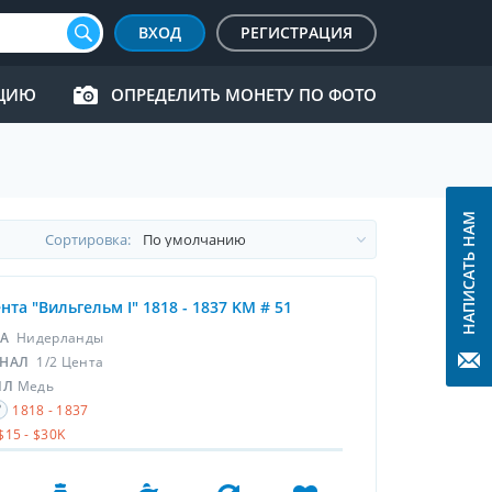
ВХОД
РЕГИСТРАЦИЯ
КЦИЮ
ОПРЕДЕЛИТЬ МОНЕТУ ПО ФОТО
НАПИСАТЬ НАМ
Cортировка:
ента "Вильгельм I" 1818 - 1837 KM # 51
НА
Нидерланды
НАЛ
1/2 Цента
ЛЛ
Медь
1818 - 1837
$15 - $30K