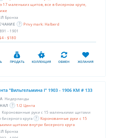
з 17 маленьких щитов, все в бисерном круге,
ниже
ЛЛ
Бронза
ЕЧАНИЕ
Privy mark: Halberd
891 - 1901
$4 - $180
Ь
ПРОДАТЬ
КОЛЛЕКЦИЯ
ОБМЕН
ЖЕЛАНИЯ
ента "Вильгельмина I" 1903 - 1906 KM # 133
НА
Нидерланды
НАЛ
1/2 Цента
С
Коронованные руки с 15 маленькими щитами
 бисерного круга
Коронованные руки с 15
ькими щитами внутри бисерного круга
ЛЛ
Бронза