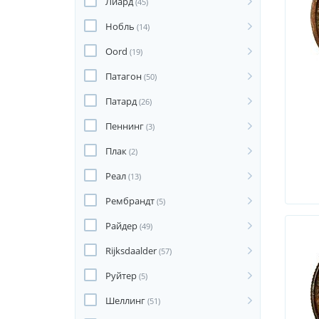
Лиард
(45)
Нобль
(14)
Oord
(19)
Патагон
(50)
Патард
(26)
Пеннинг
(3)
Плак
(2)
Реал
(13)
Рембрандт
(5)
Райдер
(49)
Rijksdaalder
(57)
Руйтер
(5)
Шеллинг
(51)