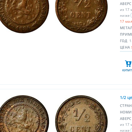
АВЕР
из 17 
ниже
17 ма
МЕТА
ПРИМ
ГОД
1
ЦЕНА
КУПИТ
1/2 ц
СТРА
НОМИ
АВЕР
из 17 
ниже