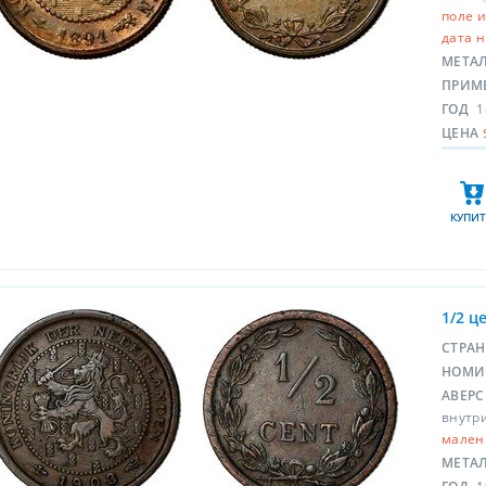
поле и
дата 
МЕТА
ПРИМ
ГОД
1
ЦЕНА
КУПИТ
1/2 ц
СТРА
НОМИ
АВЕР
внутри
мален
МЕТА