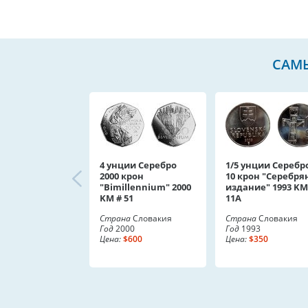
САМЫ
4 унции Серебро
1/5 унции Серебр
2000 крон
10 крон "Серебря
"Bimillennium" 2000
издание" 1993 KM
KM # 51
11A
Страна
Словакия
Страна
Словакия
Год
2000
Год
1993
Цена:
$600
Цена:
$350