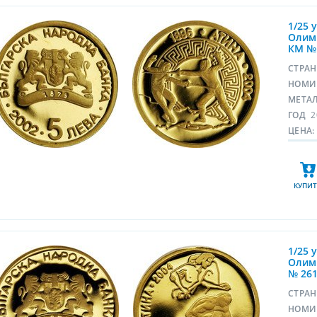
1/25 
Олимп
КМ №
СТРА
НОМИ
МЕТА
ГОД
2
ЦЕНА:
КУПИТ
1/25 
Олимп
№ 26
СТРА
НОМИ