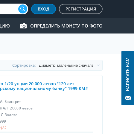
ВХОД
РЕГИСТРАЦИЯ
КЦИЮ
ОПРЕДЕЛИТЬ МОНЕТУ ПО ФОТО
НАПИСАТЬ НАМ
Cортировка:
о 1/20 унции 20 000 левов "120 лет
рскому национальному банку" 1999 KM#
НА
Болгария
НАЛ
20000 левов
ЛЛ
Золото
999
$82