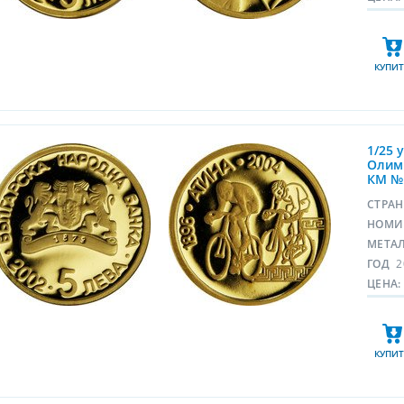
КУПИТ
1/25 
Олимп
КМ №
СТРА
НОМИ
МЕТА
ГОД
2
ЦЕНА:
КУПИТ