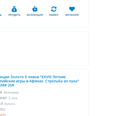
Ь
ПРОДАТЬ
КОЛЛЕКЦИЯ
ОБМЕН
ЖЕЛАНИЯ
унции Золото 5 левов "XXVIII Летние
ийские игры в Афинах. Стрельба из лука"
KM# 258
НА
Болгария
НАЛ
5 лев
ЛЛ
Золото
002
$75