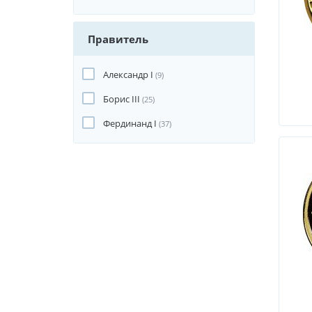
Правитель
Александр I
(9)
Борис III
(25)
Фердинанд I
(37)