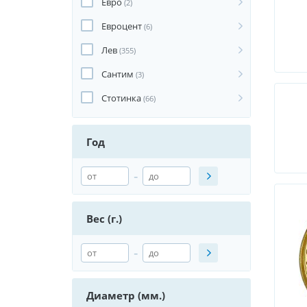
Евро
(2)
Евроцент
(6)
Лев
(355)
Сантим
(3)
Стотинка
(66)
Год
-
Вес (г.)
-
Диаметр (мм.)