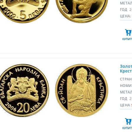
МЕТА
ГОД
2
ЦЕНА:
КУПИТ
Золот
Крест
СТРА
НОМИ
МЕТА
ГОД
2
ЦЕНА
КУПИТ