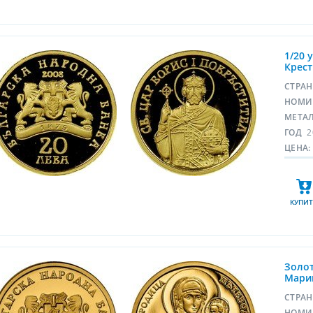
1/20 
Крест
СТРА
НОМИ
МЕТА
ГОД
2
ЦЕНА:
КУПИТ
Золот
Марии
СТРА
НОМИ