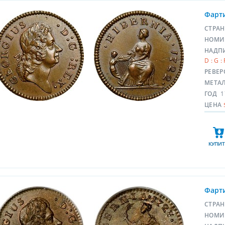
Фарти
СТРА
НОМИ
НАДП
D : G :
РЕВЕР
МЕТА
ГОД
1
ЦЕНА
КУПИТ
Фарти
СТРА
НОМИ