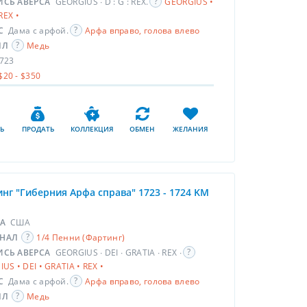
ИСЬ АВЕРСА
GEORGIUS ∙ D : G : REX.
GEORGIUS •
 REX •
С
Дама с арфой.
Арфа вправо, голова влево
ЛЛ
Медь
723
$20 - $350
Ь
ПРОДАТЬ
КОЛЛЕКЦИЯ
ОБМЕН
ЖЕЛАНИЯ
нг "Гиберния Арфа справа" 1723 - 1724 KM
НА
США
НАЛ
1/4 Пенни (Фартинг)
ИСЬ АВЕРСА
GEORGIUS ∙ DEI ∙ GRATIA ∙ REX ∙
US • DEI • GRATIA • REX •
С
Дама с арфой.
Арфа вправо, голова влево
ЛЛ
Медь