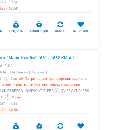
723 - 1724
$25 - $3.5K
Ь
ПРОДАТЬ
КОЛЛЕКЦИЯ
ОБМЕН
ЖЕЛАНИЯ
нг "Марк Ньюби" 1681 - 1682 KM # 1
НА
США
НАЛ
1/4 Пенни (Фартинг)
С
Святой Патрик в центре, церковь вдалеке
, змеи и рептилии убегают перед ним слева
ИСЬ РЕВЕРСА
QVIESCAT PLEBS
QVIESCAT PLEBS
ЛЛ
Медь
681 - 1682
$70 - $4.5K