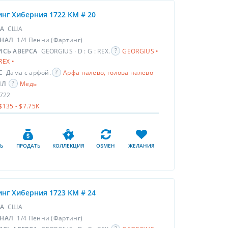
нг Хиберния 1722 KM # 20
НА
США
НАЛ
1/4 Пенни (Фартинг)
ИСЬ АВЕРСА
GEORGIUS ∙ D : G : REX.
GEORGIUS •
 REX •
С
Дама с арфой.
Арфа налево, голова налево
ЛЛ
Медь
722
$135 - $7.75K
Ь
ПРОДАТЬ
КОЛЛЕКЦИЯ
ОБМЕН
ЖЕЛАНИЯ
нг Хиберния 1723 KM # 24
НА
США
НАЛ
1/4 Пенни (Фартинг)