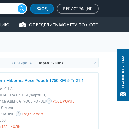
ВХОД
РЕГИСТРАЦИЯ
КЦИЮ
ОПРЕДЕЛИТЬ МОНЕТУ ПО ФОТО
НАПИСАТЬ НАМ
Cортировка:
нг Hibernia Voce Populi 1760 KM # Tn21.1
НА
США
НАЛ
1/4 Пенни (Фартинг)
ИСЬ АВЕРСА
VOCE POPULI
VOCE POPULI
ЛЛ
Медь
ЕЧАНИЕ
Large letters
760
$125 - $8.5K