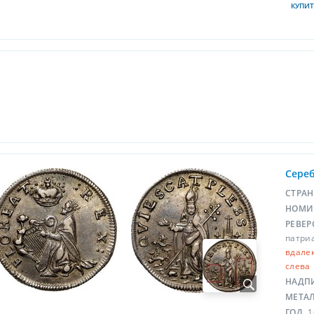
КУПИТ
Сере
СТРА
НОМИ
РЕВЕР
патри
вдалек
слева
НАДП
МЕТА
ГОД
1