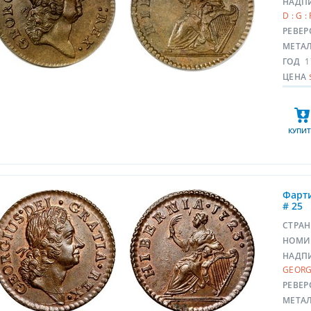
НАДП
D : G :
РЕВЕР
МЕТА
ГОД
1
ЦЕНА
КУПИТ
Фарти
# 25
СТРА
НОМИ
НАДП
GEORGI
РЕВЕР
МЕТА