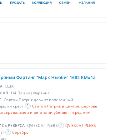
Ь
ПРОДАТЬ
КОЛЛЕКЦИЯ
ОБМЕН
ЖЕЛАНИЯ
бряный Фартинг "Марк Ньюби" 1682 KM#1a
НА
США
НАЛ
1/4 Пенни (Фартинг)
С
Святой Патрик держит поперечный
арший крест.
Святой Патрик в центре, церковь
е справа, змеи и рептилии убегают перед ним
ИСЬ РЕВЕРСА
QVIESCAT PLEBS
QVIESCAT PLEBS
ЛЛ
Серебро
682