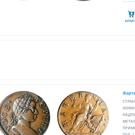
КУПИТ
Фарти
СТРА
НОМИ
НАДП
МЕТА
ПРИМ
ГОД
1