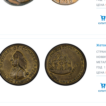
ЦЕНА
КУПИТ
Жетон
СТРА
НОМИ
МЕТА
ГОД
1
ЦЕНА
КУПИТ