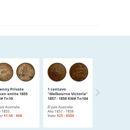
Penny Private
1 centavo
ken emite 1855
"Melbourne Victoria"
# Tn10
1857 - 1858 KM# Tn104
país
Australia
El país
Australia
o
1855
Año
1857 - 1858
or
$1.5K - $6K
Valor
$25 - $500