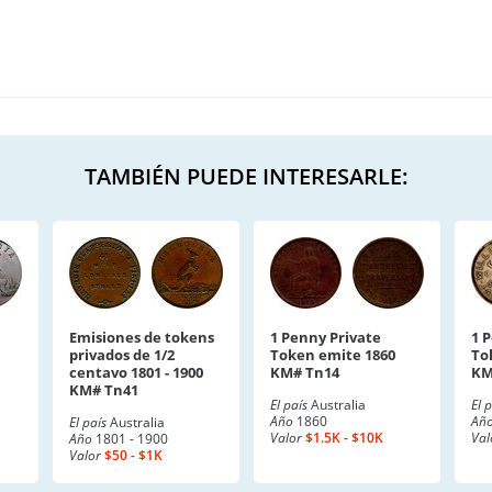
TAMBIÉN PUEDE INTERESARLE:
Emisiones de tokens
1 Penny Private
1 
privados de 1/2
Token emite 1860
To
centavo 1801 - 1900
KM# Tn14
KM
KM# Tn41
El país
Australia
El 
Año
1860
Añ
El país
Australia
Valor
$1.5K - $10K
Val
Año
1801 - 1900
Valor
$50 - $1K