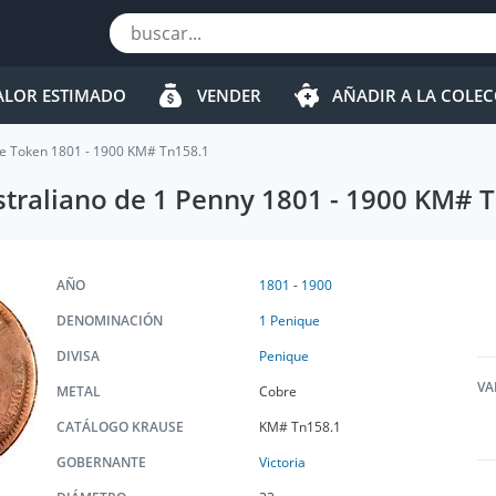
ALOR ESTIMADO
VENDER
AÑADIR A LA COLE
te Token 1801 - 1900 KM# Tn158.1
traliano de 1 Penny 1801 - 1900 KM# 
AÑO
1801
-
1900
DENOMINACIÓN
1 Penique
DIVISA
Penique
VA
METAL
Cobre
CATÁLOGO KRAUSE
KM# Tn158.1
GOBERNANTE
Victoria