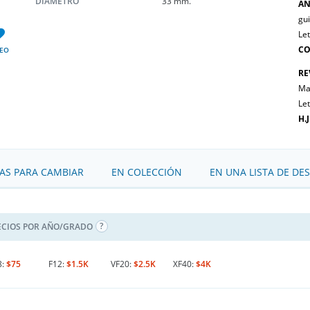
DIÁMETRO
33 mm.
AN
gui
Le
CO
EO
RE
Ma
Le
H.
S PARA CAMBIAR
EN COLECCIÓN
EN UNA LISTA DE DE
ECIOS POR AÑO/GRADO
8:
$75
F12:
$1.5K
VF20:
$2.5K
XF40:
$4K