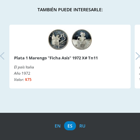
TAMBIÉN PUEDE INTERESARLE:
Plata 1 Marengo "Ficha Asís" 1972 X# Tn11
El país
Italia
Año
1972
Valor:
$75
EN
ES
RU